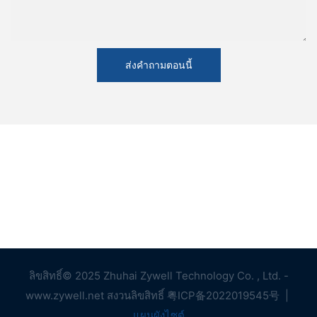
ส่งคำถามตอนนี้
ลิขสิทธิ์© 2025 Zhuhai Zywell Technology Co. , Ltd. -
www.zywell.net สงวนลิขสิทธิ์
粤ICP备2022019545号
|
แผนผังไซต์