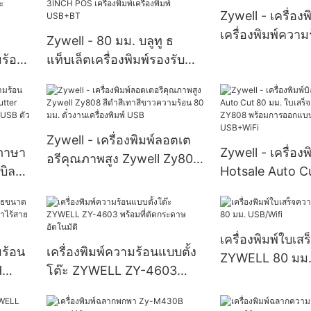
ตัว USB+RS232+LAN
สก์ท็อป 80 เครื่อ
Zywell - เครื่อง
เสร็จรับเงิน
เครื่องพิมพ์ควา
Zywell - 80 มม. บลูทู ธ
มร้อน
แท็บเล็ตเครื่องพิมพ์รองรับ
อม
Android iOS ZY808 3INCH
roid
POS เครื่องพิมพ์เครื่องพิมพ์
USB+BT
Zywell - เครื่องพิมพ์ลอตเต
ยภาษา
Zywell - เครื่องพ
อรีคุณภาพสูง Zywell Zy808
บิล
Hotsale Auto C
สีดำสีเทาสีขาวความร้อน 80
r
ใบเสร็จรับเงินเคร
มม. ตั๋วงานเครื่องพิมพ์ USB
i
ZY808 พร้อมกา
อก
ผนัง USB+WiFi
เครื่องพิมพ์ใบเส
มร้อน
เครื่องพิมพ์ความร้อนแบบตั้ง
ZYWELL 80 มม.
H
โต๊ะ ZYWELL ZY-4603
ไร้
พร้อมที่ตัดกระดาษอัตโนมัติ