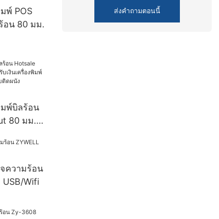
งพิมพ์ใบ
พิมพ์ POS
ส่งคำถามตอนนี้
มร้อน 80 มม.
ิมพ์บิลร้อน
ut 80 มม.
ื่องพิมพ์
รออกแบบติด
ร็จความร้อน
 USB/Wifi