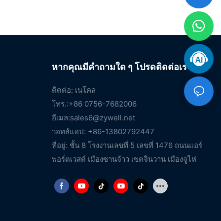
หากคุณมีคำถามใด ๆ โปรดติดต่อเรา
ติดต่อ: เนโคล
โทร.:+86 0756-7682006
อีเมล:
sales6@zywell.net
วอทส์แอป: +86-13802792447
ที่อยู่: ชั้น 8 โรงงานเลขที่ 5 เลขที่ 1476 ถนนแอร์
พอร์ตเวสต์ เมืองซานจ้าว เขตจินวาน เมืองจูไห่