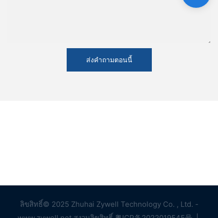
ส่งคำถามตอนนี้
ลิขสิทธิ์© 2025 Zhuhai Zywell Technology Co. , Ltd. -
www.zywell.net สงวนลิขสิทธิ์
粤ICP备2022019545号
|