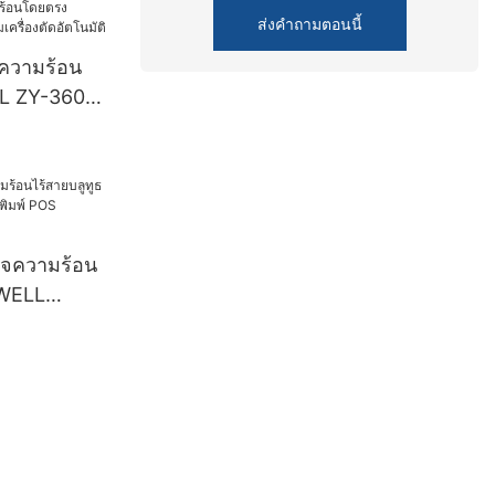
ิมพ์
ส่งคำถามตอนนี้
งพิมพ์
กความร้อน
SB+RS232
L ZY-3600
ัตโนมัติ
ร็จความร้อน
YWELL
ิมพ์ POS
M