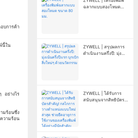
ZYWELL | เครื่องพิมพ์
ฉลากแบบสองโหมด
ขนาด 80 มม.
์นี้ใน
ZYWELL | สรุปผลการ
ดำเนินงานครึ่งปี: มุ่ง
เน้นครึ่งปีแรก บุกเบิกสิ่ง
ใหม่ๆ ด้วยนวัตกรรม
ZYWELL | ได้รับการ
 ๆ อย่างไร
สนับสนุนจากสิทธิบัตร
สำคัญ! กลไกการวาง
มร้อนซึ่ง
ตำแหน่งแบบใหม่ล่าสุด
้ความร้อน
ช่วยยืดอายุการใช้งาน
ของเครื่องพิมพ์ได้อย่างมี
นัยสำคัญ