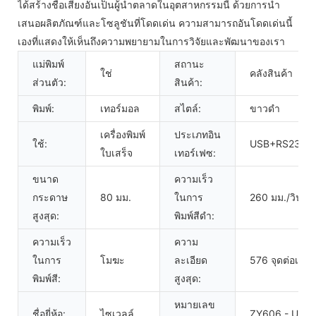
ได้สร้างชื่อเสียงอันเป็นผู้นำตลาดในอุตสาหกรรมนี้ ด้วยการนำ
เสนอผลิตภัณฑ์และโซลูชันที่โดดเด่น ความสามารถอันโดดเด่นนี้
เองที่แสดงให้เห็นถึงความพยายามในการวิจัยและพัฒนาของเรา
แม่พิมพ์
สถานะ
ใช่
คลังสินค้า
ส่วนตัว:
สินค้า:
พิมพ์:
เทอร์มอล
สไตล์:
ขาวดำ
เครื่องพิมพ์
ประเภทอิน
ใช้:
USB+RS232C
ใบเสร็จ
เทอร์เฟซ:
ขนาด
ความเร็ว
กระดาษ
80 มม.
ในการ
260 มม./วินาที
สูงสุด:
พิมพ์สีดำ:
ความเร็ว
ความ
ในการ
โมฆะ
ละเอียด
576 จุดต่อเส้น 
พิมพ์สี:
สูงสุด:
หมายเลข
ชื่อยี่ห้อ:
ไซเวลล์
ZY606 - U+S