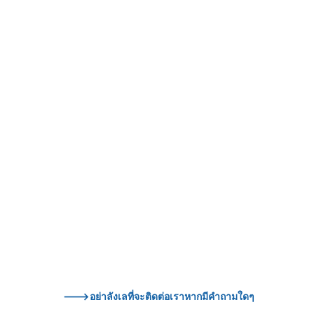
--->อย่าลังเลที่จะติดต่อเราหากมีคำถามใดๆ