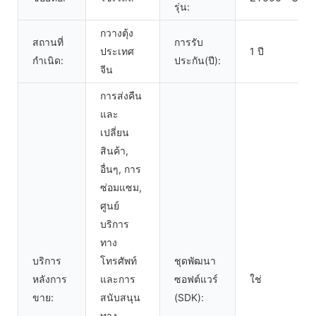
รุ่น:
กวางตุ้ง
สถานที่
การรับ
ประเทศ
1 ปี
กำเนิด:
ประกัน(ปี):
จีน
การส่งคืน
และ
เปลี่ยน
สินค้า,
อื่นๆ, การ
ซ่อมแซม,
ศูนย์
บริการ
ทาง
บริการ
โทรศัพท์
ชุดพัฒนา
หลังการ
และการ
ซอฟต์แวร์
ใช่
ขาย:
สนับสนุน
(SDK):
ทาง