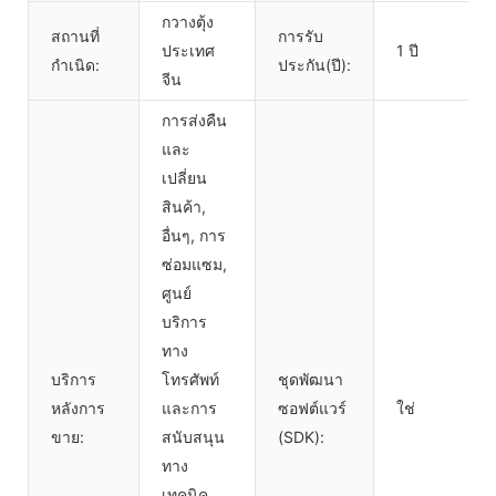
กวางตุ้ง
สถานที่
การรับ
ประเทศ
1 ปี
กำเนิด:
ประกัน(ปี):
จีน
การส่งคืน
และ
เปลี่ยน
สินค้า,
อื่นๆ, การ
ซ่อมแซม,
ศูนย์
บริการ
ทาง
บริการ
โทรศัพท์
ชุดพัฒนา
หลังการ
และการ
ซอฟต์แวร์
ใช่
ขาย:
สนับสนุน
(SDK):
ทาง
เทคนิค