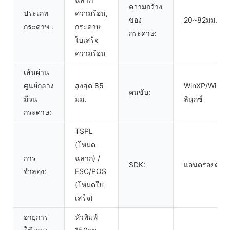
ความกว้าง
ประเภท
ความร้อน,
ของ
20~82มม.
กระดาษ :
กระดาษ
กระดาษ:
ใบเสร็จ
ความร้อน
เส้นผ่าน
ศูนย์กลาง
สูงสุด 85
WinXP/Win7/
คนขับ:
ม้วน
มม.
ลินุกซ์
กระดาษ:
TSPL
(โหมด
การ
ฉลาก) /
SDK:
แอนดรอยด์/ไอ
จำลอง:
ESC/POS
(โหมดใบ
เสร็จ)
อายุการ
หัวพิมพ์