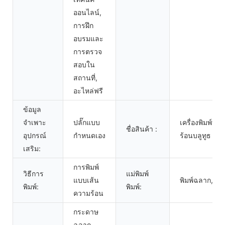
ออนไลน์,
การฝึก
อบรมและ
การตรวจ
สอบใน
สถานที่,
อะไหล่ฟรี
ข้อมูล
จำเพาะ
ปลั๊กแบบ
เครื่องพิมพ์บ
ชื่อสินค้า :
อุปกรณ์
กำหนดเอง
ร้อนบลูทูธ
เสริม:
การพิมพ์
วิธีการ
แม่พิมพ์
แบบเส้น
พิมพ์ฉลาก, พิม
พิมพ์:
พิมพ์:
ความร้อน
กระดาษ
ฉลาก