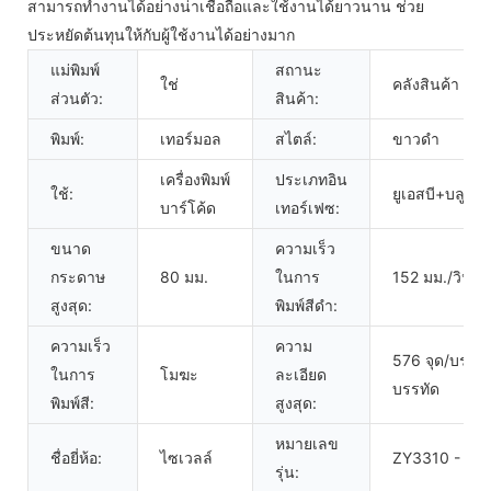
สามารถทำงานได้อย่างน่าเชื่อถือและใช้งานได้ยาวนาน ช่วย
ประหยัดต้นทุนให้กับผู้ใช้งานได้อย่างมาก
แม่พิมพ์
สถานะ
ใช่
คลังสินค้า
ส่วนตัว:
สินค้า:
พิมพ์:
เทอร์มอล
สไตล์:
ขาวดำ
เครื่องพิมพ์
ประเภทอิน
ใช้:
ยูเอสบี+บลูทูธ
บาร์โค้ด
เทอร์เฟซ:
ขนาด
ความเร็ว
กระดาษ
80 มม.
ในการ
152 มม./วินาที
สูงสุด:
พิมพ์สีดำ:
ความเร็ว
ความ
576 จุด/บรรทัด
ในการ
โมฆะ
ละเอียด
บรรทัด
พิมพ์สี:
สูงสุด:
หมายเลข
ชื่อยี่ห้อ:
ไซเวลล์
ZY3310 - U+
รุ่น: