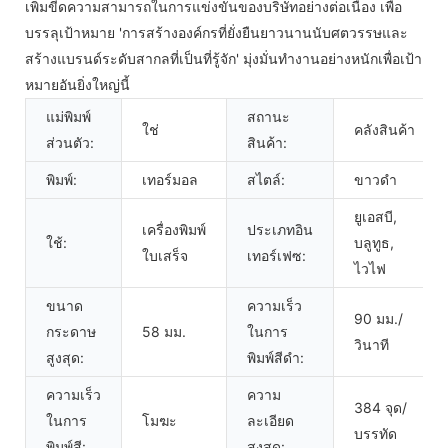
เพิ่มขีดความสามารถในการแข่งขันของบริษัทอย่างต่อเนื่อง เพื่อ
บรรลุเป้าหมาย 'การสร้างองค์กรที่ยั่งยืนยาวนานนับศตวรรษและ
สร้างแบรนด์ระดับสากลที่เป็นที่รู้จัก' มุ่งมั่นทำงานอย่างหนักเพื่อเป้า
หมายอันยิ่งใหญ่นี้
แม่พิมพ์
สถานะ
ใช่
คลังสินค้า
ส่วนตัว:
สินค้า:
พิมพ์:
เทอร์มอล
สไตล์:
ขาวดำ
ยูเอสบี,
เครื่องพิมพ์
ประเภทอิน
ใช้:
บลูทูธ,
ใบเสร็จ
เทอร์เฟซ:
ไวไฟ
ขนาด
ความเร็ว
90 มม./
กระดาษ
58 มม.
ในการ
วินาที
สูงสุด:
พิมพ์สีดำ:
ความเร็ว
ความ
384 จุด/
ในการ
โมฆะ
ละเอียด
บรรทัด
พิมพ์สี:
สูงสุด: