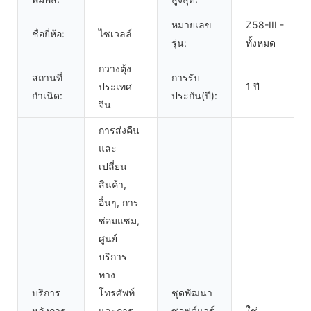
หมายเลข
Z58-III -
ชื่อยี่ห้อ:
ไซเวลล์
รุ่น:
ทั้งหมด
กวางตุ้ง
สถานที่
การรับ
ประเทศ
1 ปี
กำเนิด:
ประกัน(ปี):
จีน
การส่งคืน
และ
เปลี่ยน
สินค้า,
อื่นๆ, การ
ซ่อมแซม,
ศูนย์
บริการ
ทาง
บริการ
โทรศัพท์
ชุดพัฒนา
หลังการ
และการ
ซอฟต์แวร์
ใช่