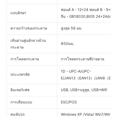
ฟอนต์ A - 12x24 ฟอนต์ B - 9x17
แบบอักษร
จีน - GB18030,BIG5 24x24dots
ความกว้างของกระดาษ
สูงสุด 58 มม.
เส้นผ่านศูนย์กลางม้วน
Φ50มม.
กระดาษ
การโหลดกระดาษ
การโหลดกระดาษที่ง่ายดาย
1D - UPC-A/UPC-
ประเภทรหัส
E/JAN13（EAN13）/JAN8（EAN8
อินเทอร์เฟซ
USB, USB+บลูทูธ, USB+Wifi
การเลียนแบบ
ESC/POS
คนขับรถ
Windows XP /Vista/ Win7/Win8