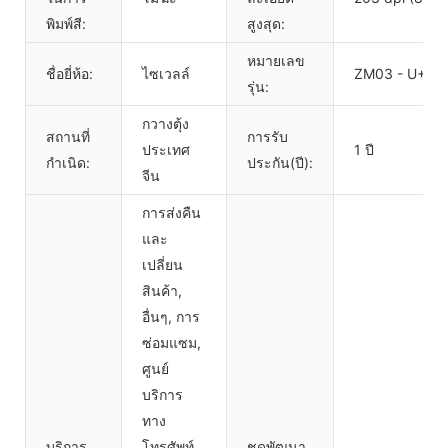
พิมพ์สี:
สูงสุด:
หมายเลข
ชื่อยี่ห้อ:
ไซเวลล์
ZM03 - U+B
รุ่น:
กวางตุ้ง
สถานที่
การรับ
ประเทศ
1 ปี
กำเนิด:
ประกัน(ปี):
จีน
การส่งคืน
และ
เปลี่ยน
สินค้า,
อื่นๆ, การ
ซ่อมแซม,
ศูนย์
บริการ
ทาง
บริการ
โทรศัพท์
ชุดพัฒนา