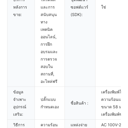
หลังการ
และการ
ซอฟต์แวร์
ใช่
ขาย:
สนับสนุน
(SDK):
ทาง
เทคนิค
ออนไลน์,
การฝึก
อบรมและ
การตรวจ
สอบใน
สถานที่,
อะไหล่ฟรี
ข้อมูล
เครื่องพิมพ์ใบเส
จำเพาะ
ปลั๊กแบบ
ความร้อนแบบ
ชื่อสินค้า :
อุปกรณ์
กำหนดเอง
ขนาด 58 มม.
เสริม:
เครื่องพิมพ์ขนา
วิธีการ
ความร้อน
แหล่งจ่าย
AC 100V-240