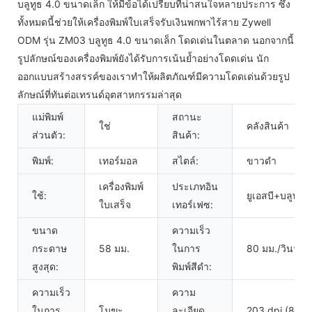
บลูทูธ 4.0 ขนาดเล็ก ให้มีข้อได้เปรียบที่น่าสนใจหลายประการ ซึ่ง
ทั้งหมดนี้ช่วยให้เครื่องพิมพ์ใบเสร็จรับเงินพกพาไร้สาย Zywell
ODM รุ่น ZM03 บลูทูธ 4.0 ขนาดเล็ก โดดเด่นในตลาด นอกจากนี้
รูปลักษณ์ของเครื่องพิมพ์ยังได้รับการเน้นย้ำอย่างโดดเด่น นัก
ออกแบบสร้างสรรค์ของเราทำให้ผลิตภัณฑ์มีความโดดเด่นด้วยรูป
ลักษณ์ที่ทันต่อเทรนด์อุตสาหกรรมล่าสุด
แม่พิมพ์
สถานะ
ใช่
คลังสินค้า
ส่วนตัว:
สินค้า:
พิมพ์:
เทอร์มอล
สไตล์:
ขาวดำ
เครื่องพิมพ์
ประเภทอิน
ใช้:
ยูเอสบี+บลูทูธ
ใบเสร็จ
เทอร์เฟซ:
ขนาด
ความเร็ว
กระดาษ
58 มม.
ในการ
80 มม./วินาที
สูงสุด:
พิมพ์สีดำ:
ความเร็ว
ความ
ในการ
โมฆะ
ละเอียด
203 dpi (8 จุด