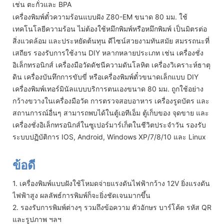
เช่น ตะกั่วและ BPA
เครื่องพิมพ์ตั๋วความร้อนแบบฝัง Z80-EM ขนาด 80 มม. ใช้
เทคโนโลยีความร้อน ไม่ต้องใช้หมึกพิมพ์หรือหมึกพิมพ์ เป็นมิตรต่อ
สิ่งแวดล้อม และประหยัดต้นทุน ดีไซน์สวยงามทันสมัย ​​สมรรถนะที่
เสถียร รองรับการใช้งาน DIY หลากหลายประเภท เช่น เครื่องชั่ง
อิเล็กทรอนิกส์ เครื่องมือวัดดัชนีความดันโลหิต เครื่องวิเคราะห์ธาตุ
ดิน เครื่องบันทึกการขับขี่ หรือเครื่องพิมพ์ตั๋วขนาดเล็กแบบ DIY
เครื่องพิมพ์เทอร์มินัลแบบบริการตนเองขนาด 80 มม. ถูกใช้อย่าง
กว้างขวางในเครื่องมือวัด การตรวจสอบอาหาร เครื่องรูดบัตร และ
สถานการณ์อื่นๆ สามารถพบได้ในตู้เอทีเอ็ม ตู้เก็บของ จุดขาย และ
เครื่องชั่งอิเล็กทรอนิกส์ในซูเปอร์มาร์เก็ตในชีวิตประจำวัน รองรับ
ระบบปฏิบัติการ IOS, Android, Windows XP/7/8/10 และ Linux
ข้อดี
1. เครื่องพิมพ์แบบฝังใช้โหมดจ่ายแรงดันไฟฟ้ากว้าง 12V ยิ่งแรงดัน
ไฟฟ้าสูง ผลลัพธ์การพิมพ์ก็จะยิ่งชัดเจนมากขึ้น
2. รองรับการพิมพ์ต่างๆ รวมถึงข้อความ ตัวอักษร บาร์โค้ด รหัส QR
และรูปภาพ ฯลฯ