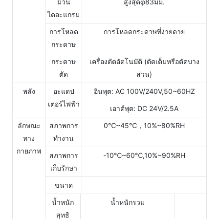
ม้วน
สูงสุดφ83มม.
ไดอะแกรม
การโหลด
การโหลดกระดาษที่ง่ายดาย
กระดาษ
กระดาษ
เครื่องตัดอัตโนมัติ (ตัดเต็มหรือตัดบาง
ตัด
ส่วน)
พลัง
อะแดป
อินพุต: AC 100V/240V,50~60HZ
เตอร์ไฟฟ้า
เอาต์พุต: DC 24V/2.5A
ลักษณะ
สภาพการ
0℃~45℃，10%~80%RH
ทาง
ทำงาน
กายภาพ
สภาพการ
-10℃~60℃,10%~90%RH
เก็บรักษา
ขนาด
น้ำหนัก
น้ำหนักรวม
สุทธิ