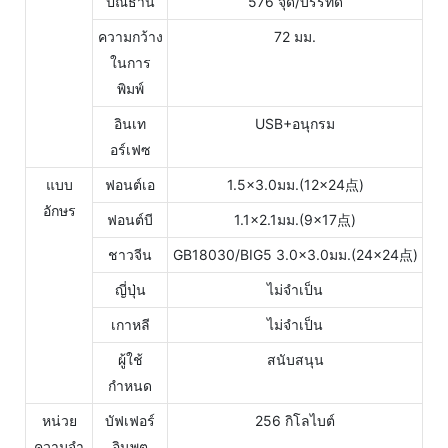
ปณิธาน
576 จุด/บรรทัด
ความกว้าง
72 มม.
ในการ
พิมพ์
อินเท
USB+อนุกรม
อร์เฟซ
แบบ
ฟอนต์เอ
1.5×3.0มม.(12×24点)
อักษร
ฟอนต์บี
1.1×2.1มม.(9×17点)
ชาวจีน
GB18030/BIG5 3.0×3.0มม.(24×24点)
ญี่ปุ่น
ไม่จำเป็น
เกาหลี
ไม่จำเป็น
ผู้ใช้
สนับสนุน
กำหนด
หน่วย
บัฟเฟอร์
256 กิโลไบต์
ความจำ
อินพุต