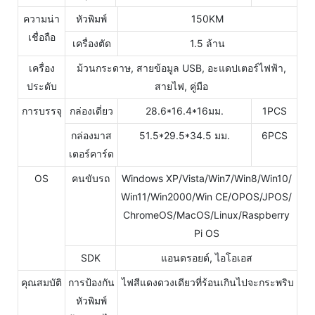
ความน่า
หัวพิมพ์
150KM
เชื่อถือ
เครื่องตัด
1.5 ล้าน
เครื่อง
ม้วนกระดาษ, สายข้อมูล USB, อะแดปเตอร์ไฟฟ้า,
ประดับ
สายไฟ, คู่มือ
การบรรจุ
กล่องเดี่ยว
28.6*16.4*16มม.
1PCS
กล่องมาส
51.5*29.5*34.5 มม.
6PCS
เตอร์คาร์ด
OS
คนขับรถ
Windows XP/Vista/Win7/Win8/Win10/
Win11/Win2000/Win CE/OPOS/JPOS/
ChromeOS/MacOS/Linux/Raspberry
Pi OS
SDK
แอนดรอยด์, ไอโอเอส
คุณสมบัติ
การป้องกัน
ไฟสีแดงดวงเดียวที่ร้อนเกินไปจะกระพริบ
หัวพิมพ์