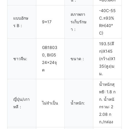
-40C-55
สภาพกา
แบบอักษ
C.≤93%
9x17
รเก็บรักษ
ร B：
RH(40°
า：
C)
193.5(ลึ
GB1803
ก)X145
0, BIG5
ชาวจีน:
ขนาด：
(กว้าง)X1
24x24จุ
35(สูง)ม
ด
ม.
น้ำหนักสุ
ทธิ: 1.8 ก
ญี่ปุ่น/เกา
ก. น้ำหนั
ไม่จำเป็น
น้ำหนัก:
หลี：
กรวม: 2
2.08 ก
ก./กล่อง