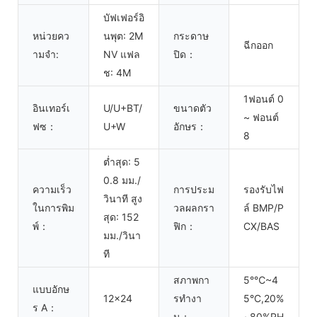
บัฟเฟอร์อิ
หน่วยคว
นพุต: 2M
กระดาษ
ฉีกออก
ามจำ:
NV แฟล
ปิด：
ช: 4M
1ฟอนต์ 0
อินเทอร์เ
U/U+BT/
ขนาดตัว
~ ฟอนต์
ฟซ：
U+W
อักษร：
8
ต่ำสุด: 5
0.8 มม./
ความเร็ว
การประม
รองรับไฟ
วินาที สูง
ในการพิม
วลผลกรา
ล์ BMP/P
สุด: 152
พ์：
ฟิก：
CX/BAS
มม./วินา
ที
สภาพกา
5°℃~4
แบบอักษ
12x24
รทำงา
5°C,20%
ร A：
น：
~80%RH