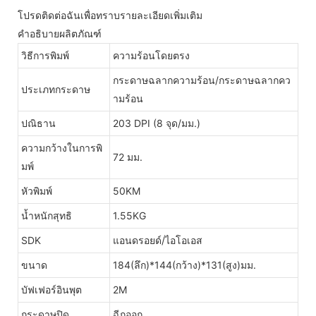
โปรดติดต่อฉันเพื่อทราบรายละเอียดเพิ่มเติม
คำอธิบายผลิตภัณฑ์
วิธีการพิมพ์
ความร้อนโดยตรง
กระดาษฉลากความร้อน/กระดาษฉลากคว
ประเภทกระดาษ
ามร้อน
ปณิธาน
203 DPI (8 จุด/มม.)
ความกว้างในการพิ
72 มม.
มพ์
หัวพิมพ์
50KM
น้ำหนักสุทธิ
1.55KG
SDK
แอนดรอยด์/ไอโอเอส
ขนาด
184(ลึก)*144(กว้าง)*131(สูง)มม.
บัฟเฟอร์อินพุต
2M
กระดาษปิด
ฉีกออก