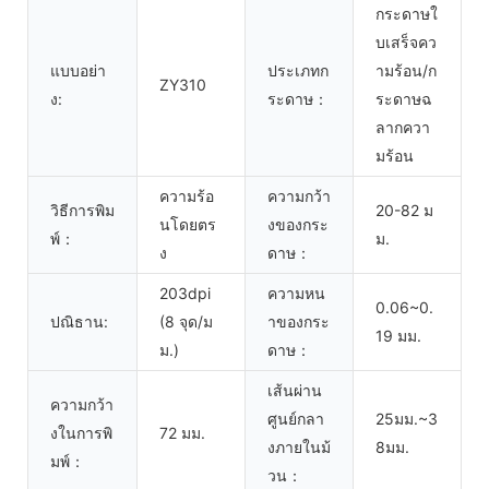
กระดาษใ
บเสร็จคว
แบบอย่า
ประเภทก
ามร้อน/ก
ZY310
ง:
ระดาษ：
ระดาษฉ
ลากควา
มร้อน
ความร้อ
ความกว้า
วิธีการพิม
20-82 ม
นโดยตร
งของกระ
พ์：
ม.
ง
ดาษ：
203dpi
ความหน
0.06~0.
ปณิธาน:
(8 จุด/ม
าของกระ
19 มม.
ม.)
ดาษ：
เส้นผ่าน
ความกว้า
ศูนย์กลา
25มม.~3
งในการพิ
72 มม.
งภายในม้
8มม.
มพ์：
วน：