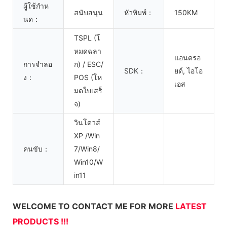
ผู้ใช้กำห
สนับสนุน
หัวพิมพ์：
150KM
นด：
TSPL (โ
หมดฉลา
แอนดรอ
การจำลอ
ก) / ESC/
SDK：
ยด์, ไอโอ
ง：
POS (โห
เอส
มดใบเสร็
จ)
วินโดวส์
XP /Win
คนขับ：
7/Win8/
Win10/W
in11
WELCOME TO CONTACT ME FOR MORE
LATEST
PRODUCTS !!!