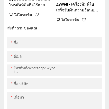
Zywell - เครื่องพิมพ์ใบ
โทรศัพท์มือถือไร้สาย
เสร็จรับเงินความร้อนบลูทู
ZM03 บลูทู ธ 4.0 มินิพ็อก
ใส่ในรถเข็น
ธ ความเร็วสูงเครื่องพิมพ์
เก็ตบิลเครื่องพิมพ์ใบเสร็จ
ใส่ในรถเข็น
ขนาดเล็กเครื่องพิมพ์พก
รับเงิน
พาขนาดเล็กพร้อม
ส่งคำถามของคุณ
แบตเตอรี่ USB+BT
ชื่อ
อีเมล
โทรศัพท์/whatsapp/skype
+1
ชื่อ บริษัท
เนื้อหา