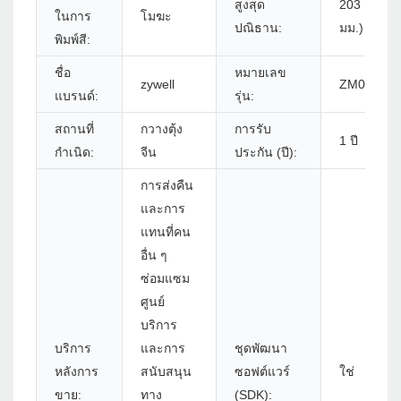
สูงสุด
203 DPI (8 
ในการ
โมฆะ
ปณิธาน:
มม.)
พิมพ์สี:
ชื่อ
หมายเลข
zywell
ZM03 - ทั้
แบรนด์:
รุ่น:
สถานที่
กวางตุ้ง
การรับ
1 ปี
กำเนิด:
จีน
ประกัน (ปี):
การส่งคืน
และการ
แทนที่คน
อื่น ๆ
ซ่อมแซม
ศูนย์
บริการ
บริการ
และการ
ชุดพัฒนา
หลังการ
สนับสนุน
ซอฟต์แวร์
ใช่
ขาย:
ทาง
(SDK):