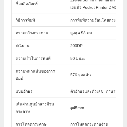
Zywell 58mm thermal Mini Prin
ชื่อผลิตภัณฑ์
เงินตั๋ว Pocket Printer ZM03
วิธีการพิมพ์
การพิมพ์ความร้อนโดยตรง
ความกว้างกระดาษ
สูงสุด 58 มม.
ปณิธาน
203DPI
ความเร็วในการพิมพ์
80 มม./s
ความหนาแน่นของการ
576 จุด/เส้น
พิมพ์
แบบอักษร
ตัวอักษรและตัวเลข; ภาษาจีนจีนด
เส้นผ่านศูนย์กลางม้วน
φ45mm
กระดาษ
การโหลดกระดาษ
การโหลดกระดาษง่าย