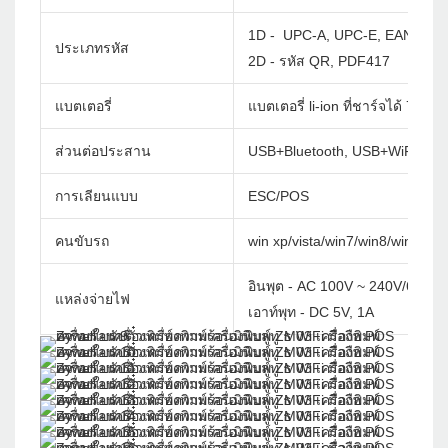
1D - UPC-A, UPC-E, EAN-8, E
ประเภทรหัส
2D - รหัส QR, PDF417
แบตเตอรี่
แบตเตอรี่ li-ion ที่ชาร์จได้ 7.4
ส่วนต่อประสาน
USB+Bluetooth, USB+WiFi
การเลียนแบบ
ESC/POS
คนขับรถ
win xp/vista/win7/win8/win10/w
อินพุต - AC 100V ~ 240V/60Hz
แหล่งจ่ายไฟ
เอาท์พุท - DC 5V, 1A