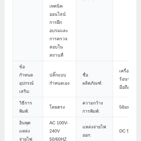
เทคนิค
ออนไลน์
การฝึก
อบรมและ
การตรวจ
สอบใน
สถานที่
ข้อ
เครื่องพิมพ
กำหนด
ปลั๊กแบบ
ชื่อ
ร้อนขนาดเ
อุปกรณ์
กำหนดเอง
ผลิตภัณฑ์:
มือถือ
เสริม:
วิธีการ
ความกว้าง
โดยตรง
58มม.
พิมพ์:
การพิมพ์:
อินพุต
AC 100V-
แหล่งจ่ายไฟ
แหล่ง
240V
DC 5V/1A
ออก:
จ่ายไฟ:
50/60HZ