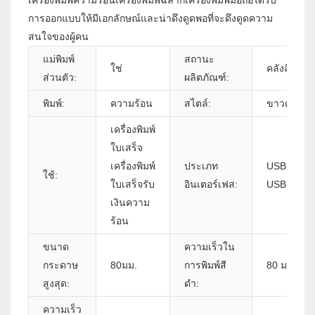
เครื่องพิมพ์ความร้อนเครื่องพิมพ์ฉลากเครื่องพิมพ์มือถือได้รับ
การออกแบบให้มีเอกลักษณ์และน่าดึงดูดพอที่จะดึงดูดความ
สนใจของผู้คน
แม่พิมพ์
สถานะ
ใช่
คลังสินค้า
ส่วนตัว:
ผลิตภัณฑ์:
พิมพ์:
ความร้อน
สไตล์:
ขาวดำ
เครื่องพิมพ์
ใบเสร็จ
เครื่องพิมพ์
ประเภท
USB+Bluet
ใช้:
ใบเสร็จรับ
อินเตอร์เฟส:
USB+WiFi
เงินความ
ร้อน
ขนาด
ความเร็วใน
กระดาษ
80มม.
การพิมพ์สี
80 มม./s
สูงสุด:
ดำ:
ความเร็ว