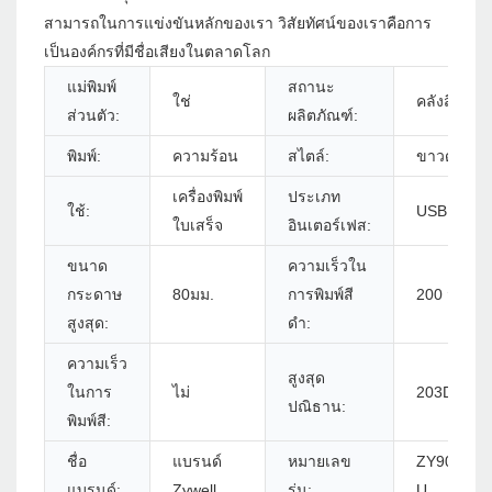
สามารถในการแข่งขันหลักของเรา วิสัยทัศน์ของเราคือการ
เป็นองค์กรที่มีชื่อเสียงในตลาดโลก
แม่พิมพ์
สถานะ
ใช่
คลังสินค้า
ส่วนตัว:
ผลิตภัณฑ์:
พิมพ์:
ความร้อน
สไตล์:
ขาวดำ
เครื่องพิมพ์
ประเภท
ใช้:
USB
ใบเสร็จ
อินเตอร์เฟส:
ขนาด
ความเร็วใน
กระดาษ
80มม.
การพิมพ์สี
200 มม./s
สูงสุด:
ดำ:
ความเร็ว
สูงสุด
ในการ
ไม่
203DPI
ปณิธาน:
พิมพ์สี:
ชื่อ
แบรนด์
หมายเลข
ZY907 -
แบรนด์:
Zywell
รุ่น:
U