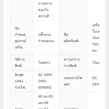
การตรวจ
สอบใน
สถานที่
เครื่องพิมพ์
ข้อ
ใบเสร็จรับ
กำหนด
ปลั๊กแบบ
ชื่อ
เงินความ
อุปกรณ์
กำหนดเอง
ผลิตภัณฑ์:
ร้อน 80
เสริม:
มม.
วิธีการ
ความกว้าง
โดยตรง
72มม.
พิมพ์:
การพิมพ์:
อินพุต
AC 100V-
แหล่งจ่ายไฟ
DC
แหล่ง
240V
ออก:
24V/2.5A
จ่ายไฟ:
50/60HZ
48 มม./52
มม./56