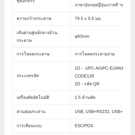
ชุดอักขระ
ภาษาอังกฤษญี่ปุ่นเกาหลี ฯลฯ กำห
ความกว้างกระดาษ
79.5 ± 0.5 มม.
เส้นผ่านศูนย์กลางม้วน
φ83mm
กระดาษ
การโหลดกระดาษ
การโหลดกระดาษง่าย
1D - UPC-A/UPC-E/JAN13(EA
ประเภทรหัส
CODE128
2D - รหัส QR
เครื่องตัดอัตโนมัติ
1.5 ล้านตัด
ส่วนต่อประสาน
USB, USB+RS232, USB+LAN, 
การเลียนแบบ
ESC/POS