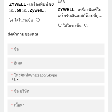
ZYWELL - เครื่องพิมพ์ 80
ZYWELL - เครื่องพิมพ์ใบ
มม. 58 มม. Zywell
เสร็จรับเงินเดสก์ท็อปที่ถูก
Desktop เครื่องพิมพ์
ใส่ในรถเข็น
ที่สุด USB ลอตเตอรี
ความร้อนเครื่องพิมพ์
ใส่ในรถเข็น
เครื่องพิมพ์ 3 นิ้ว
พร้อมหัวเครื่องพิมพ์นำ
เครื่องพิมพ์ความร้อน
ส่งคำถามของคุณ
เข้าจากญี่ปุ่น USB
สำหรับ Supermarket
Hotel USB
ชื่อ
อีเมล
โทรศัพท์/whatsapp/skype
+1
ชื่อ บริษัท
เนื้อหา