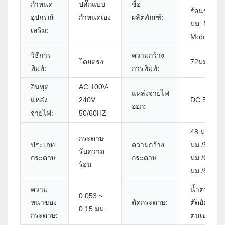
กำหนด
ปลั๊กแบบ
ชื่อ
ร้อนขนาด 
อุปกรณ์
กำหนดเอง
ผลิตภัณฑ์:
มม. Mobile
เสริม:
Mobile
วิธีการ
ความกว้าง
โดยตรง
72มม.
พิมพ์:
การพิมพ์:
อินพุต
AC 100V-
แหล่งจ่ายไฟ
แหล่ง
240V
DC 5V/1A
ออก:
จ่ายไฟ:
50/60HZ
48 มม./52
กระดาษ
ประเภท
ความกว้าง
มม./56 มม.
รับความ
กระดาษ:
กระดาษ:
มม./68 มม.
ร้อน
มม./80 มม.
ความ
น้ำตาหรือเค
0.053 ~
หนาของ
ตัดกระดาษ:
ตัดอัตโนมัต
0.15 มม.
กระดาษ:
ตนเอง