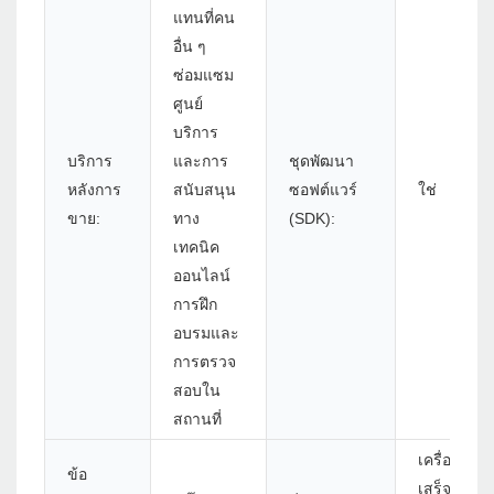
แทนที่คน
อื่น ๆ
ซ่อมแซม
ศูนย์
บริการ
บริการ
และการ
ชุดพัฒนา
หลังการ
สนับสนุน
ซอฟต์แวร์
ใช่
ขาย:
ทาง
(SDK):
เทคนิค
ออนไลน์
การฝึก
อบรมและ
การตรวจ
สอบใน
สถานที่
เครื่องพิมพ์
ข้อ
เสร็จรับเง