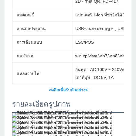
2D - รหัส QR, PDF417
แบตเตอรี่
แบตเตอรี่ li-ion ที่ชาร์จได้ 7.4
ส่วนต่อประสาน
USB+อนุกรม+บลูทู ธ , USB+อนุก
การเลียนแบบ
ESC/POS
คนขับรถ
win xp/vista/win7/win8/win10/w
อินพุต - AC 100V ~ 240V/60Hz
แหล่งจ่ายไฟ
เอาท์พุท - DC 5V, 1A
>คลิกเพื่อรับตัวอย่าง<
รายละเอียดรูปภาพ