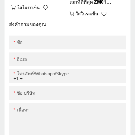
เล็กที่ดีที่สุด ZM01
เครื่องพิมพ์มือถือขนาด
ใส่ในรถเข็น
ความเร็วการพิมพ์เร็ว
เล็กที่ดีที่สุดพร้อม
ใส่ในรถเข็น
เครื่องพิมพ์ใบเสร็จรับเงิน
เครื่องพิมพ์ POS
ความร้อนแบบพกพาที่ดี
ส่งคำถามของคุณ
แบตเตอรี่ 1800mAh ที่ได้
80 มม. สำหรับการขาย
รับการรับรอง
เครื่องพิมพ์ความร้อน
ชื่อ
อีเมล
โทรศัพท์/whatsapp/skype
+1
ชื่อ บริษัท
เนื้อหา