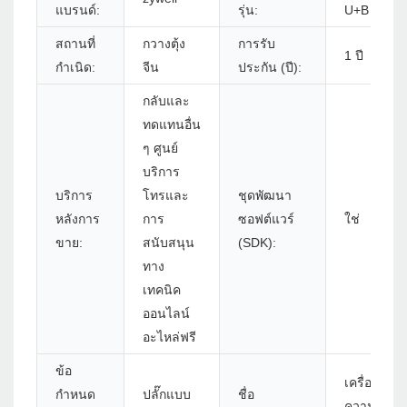
แบรนด์:
รุ่น:
U+B
สถานที่
กวางตุ้ง
การรับ
1 ปี
กำเนิด:
จีน
ประกัน (ปี):
กลับและ
ทดแทนอื่น
ๆ ศูนย์
บริการ
บริการ
โทรและ
ชุดพัฒนา
หลังการ
การ
ซอฟต์แวร์
ใช่
ขาย:
สนับสนุน
(SDK):
ทาง
เทคนิค
ออนไลน์
อะไหล่ฟรี
ข้อ
เครื่องพิมพ์
กำหนด
ปลั๊กแบบ
ชื่อ
ความร้อน