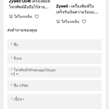
Zywell ODM เครื่องพิมพ์
Zywell - เครื่องพิมพ์ใบ
โทรศัพท์มือถือไร้สาย
เสร็จรับเงินความร้อนบลูทู
ZM03 บลูทู ธ 4.0 มินิพ็อก
ใส่ในรถเข็น
ธ ความเร็วสูงเครื่องพิมพ์
เก็ตบิลเครื่องพิมพ์ใบเสร็จ
ใส่ในรถเข็น
ขนาดเล็กเครื่องพิมพ์พก
รับเงิน
พาขนาดเล็กพร้อม
ส่งคำถามของคุณ
แบตเตอรี่ USB+BT
ชื่อ
อีเมล
โทรศัพท์/whatsapp/skype
+1
ชื่อ บริษัท
เนื้อหา