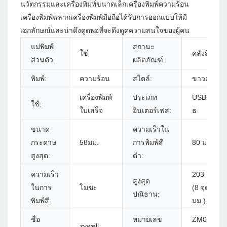
นวัตกรรมและเครื่องพิมพ์ขนาดเล็กเครื่องพิมพ์ความร้อน
เครื่องพิมพ์ฉลากเครื่องพิมพ์มือถือได้รับการออกแบบให้มี
เอกลักษณ์และน่าดึงดูดพอที่จะดึงดูดความสนใจของผู้คน
แม่พิมพ์
สถานะ
ใช่
คลังสินค้า
ส่วนตัว:
ผลิตภัณฑ์:
พิมพ์:
ความร้อน
สไตล์:
ขาวดำ
เครื่องพิมพ์
ประเภท
USB+บลูทู
ใช้:
ใบเสร็จ
อินเตอร์เฟส:
ธ
ขนาด
ความเร็วใน
กระดาษ
58มม.
การพิมพ์สี
80 มม./s
สูงสุด:
ดำ:
ความเร็ว
203 DPI
สูงสุด
ในการ
โมฆะ
(8 จุด/
ปณิธาน:
พิมพ์สี:
มม.)
ชื่อ
หมายเลข
ZM03 -
zywell