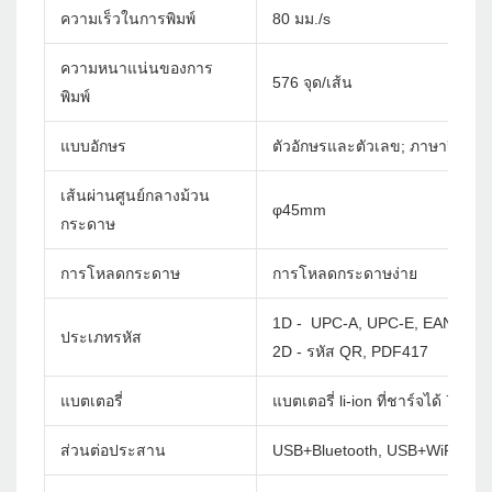
ความเร็วในการพิมพ์
80 มม./s
ความหนาแน่นของการ
576 จุด/เส้น
พิมพ์
แบบอักษร
ตัวอักษรและตัวเลข; ภาษาจีนจีนด
เส้นผ่านศูนย์กลางม้วน
φ45mm
กระดาษ
การโหลดกระดาษ
การโหลดกระดาษง่าย
1D - UPC-A, UPC-E, EAN-8, E
ประเภทรหัส
2D - รหัส QR, PDF417
แบตเตอรี่
แบตเตอรี่ li-ion ที่ชาร์จได้ 7.4
ส่วนต่อประสาน
USB+Bluetooth, USB+WiFi