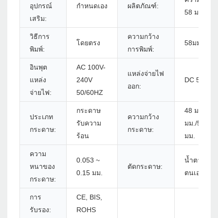
อุปกรณ์
กำหนดเอง
ผลิตภัณฑ์:
58 มม.
เสริม:
วิธีการ
ความกว้าง
โดยตรง
58มม.
พิมพ์:
การพิมพ์:
อินพุต
AC 100V-
แหล่งจ่ายไฟ
แหล่ง
240V
DC 5V/1A
ออก:
จ่ายไฟ:
50/60HZ
กระดาษ
48 มม./52
ประเภท
ความกว้าง
รับความ
มม./56
กระดาษ:
กระดาษ:
ร้อน
มม.
ความ
0.053 ~
น้ำตาด้วย
หนาของ
ตัดกระดาษ:
0.15 มม.
ตนเอง
กระดาษ:
การ
CE, BIS,
รับรอง:
ROHS