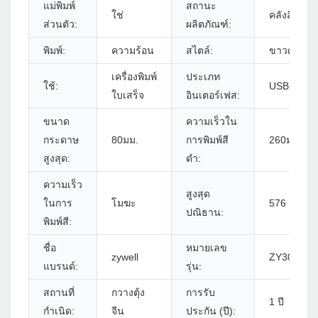
แม่พิมพ์
สถานะ
ใช่
คลังสินค้า
ส่วนตัว:
ผลิตภัณฑ์:
พิมพ์:
ความร้อน
สไตล์:
ขาวดำ
เครื่องพิมพ์
ประเภท
ใช้:
USB+RS2
ใบเสร็จ
อินเตอร์เฟส:
ขนาด
ความเร็วใน
กระดาษ
80มม.
การพิมพ์สี
260มม.
สูงสุด:
ดำ:
ความเร็ว
สูงสุด
ในการ
โมฆะ
576 จุด/เส้
ปณิธาน:
พิมพ์สี:
ชื่อ
หมายเลข
zywell
ZY306 - U
แบรนด์:
รุ่น:
สถานที่
กวางตุ้ง
การรับ
1 ปี
กำเนิด:
จีน
ประกัน (ปี):