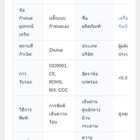
ข้อ
กำหนด
ปลั๊กแบบ
ชื่อ
เครื่องพิมพ
อุปกรณ์
กำหนดเอง
ผลิตภัณฑ์:
รับเงิน
เสริม:
สถานที่
ประเภท
ผู้ผลิตชั้น
Zhuhai
กำเนิด:
บริษัท:
ประเทศจีน
ISO9001,
การ
CE,
อัตราข้อ
<0.3%
รับรอง:
ROHS,
บกพร่อง:
BIS, CCC
เส้นผ่าน
การพิมพ์
วิธีการ
ศูนย์กลาง
เส้นความ
สูงสุด 83 ม
พิมพ์:
ม้วน
ร้อน
กระดาษ:
ความ