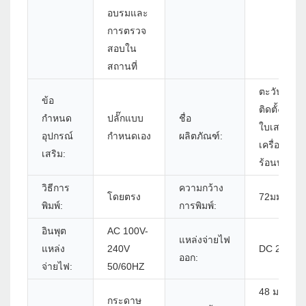
อบรมและ
การตรวจ
สอบใน
สถานที่
ตะวันออกเพื
ข้อ
ติดตั้งเครื่อ
กำหนด
ปลั๊กแบบ
ชื่อ
ใบเสร็จรับเ
อุปกรณ์
กำหนดเอง
ผลิตภัณฑ์:
เครื่องพิมพ
เสริม:
ร้อนบลูทู ธ
วิธีการ
ความกว้าง
โดยตรง
72มม.
พิมพ์:
การพิมพ์:
อินพุต
AC 100V-
แหล่งจ่ายไฟ
แหล่ง
240V
DC 24V/2.
ออก:
จ่ายไฟ:
50/60HZ
48 มม./52
กระดาษ