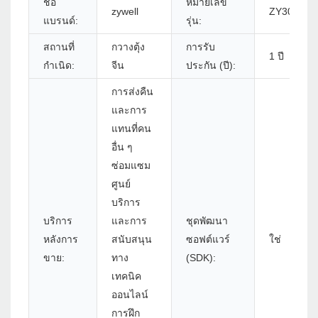
ชื่อ
หมายเลข
zywell
ZY307 - U
แบรนด์:
รุ่น:
สถานที่
กวางตุ้ง
การรับ
1 ปี
กำเนิด:
จีน
ประกัน (ปี):
การส่งคืน
และการ
แทนที่คน
อื่น ๆ
ซ่อมแซม
ศูนย์
บริการ
บริการ
และการ
ชุดพัฒนา
หลังการ
สนับสนุน
ซอฟต์แวร์
ใช่
ขาย:
ทาง
(SDK):
เทคนิค
ออนไลน์
การฝึก