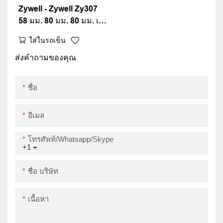
Zywell - Zywell Zy307
58 มม. 80 มม. 80 มม. เด
สก์ท็อปใบเสร็จรับเงิน
ใส่ในรถเข็น
เครื่องพิมพ์บิลเครื่องพิมพ์
POS สำหรับร้านอาหารซู
ส่งคำถามของคุณ
เปอร์มาร์เก็ต USB+LAN
ชื่อ
อีเมล
โทรศัพท์/whatsapp/skype
+1
ชื่อ บริษัท
เนื้อหา