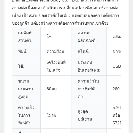
Zhuhai Zywell Technology Co. , Ltd. ขี่แนวโน้มการพัฒนา
อย่างต่อเนื่องและดำเนินการเปลี่ยนแปลงเชิงกลยุทธ์อย่างต่อ
เนื่อง เป้าหมายของเราคือไม่เพียง แต่ตอบสนองความต้องการ
ของลูกค้า แต่ยังสร้างความต้องการสำหรับพวกเขาด้วย
แม่พิมพ์
สถานะ
ใช่
คลังสินค้า
ส่วนตัว:
ผลิตภัณฑ์:
พิมพ์:
ความร้อน
สไตล์:
ขาวดำ
เครื่องพิมพ์
ประเภท
ใช้:
USB+บลูทู
ใบเสร็จ
อินเตอร์เฟส:
ขนาด
ความเร็วใน
กระดาษ
80มม.
การพิมพ์สี
260 มม./s
สูงสุด:
ดำ:
ความเร็ว
576DOTS/
สูงสุด
ในการ
โมฆะ
หรือ
ปณิธาน:
พิมพ์สี:
572DOTS/