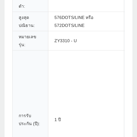
ดำ:
พิมพ
สูงสุด
576DOTS/LINE หรือ
ชื่อ
ปณิธาน:
572DOTS/LINE
แบร
หมายเลข
สถา
ZY3310 - U
รุ่น:
กำเ
บริ
การรับ
1 ปี
หลั
ประกัน (ปี):
ขา