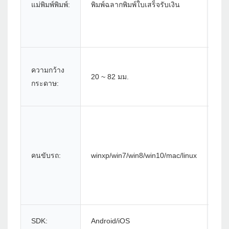
แม่พิมพ์พิมพ์:
พิมพ์ฉลากพิมพ์ใบเสร็จรับเงิน
กร
เส้
ความกว้าง
ศูน
20 ~ 82 มม.
กระดาษ:
ม้ว
กร
การ
คนขับรถ:
winxp/win7/win8/win10/mac/linux
แบ
SDK:
Android/iOS
อาย