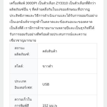
เครื่องพิมพ์ 300DPI เป็นตัวเลือก ZY3310 เป็นตัวเลือกที่ดีกว่า
ผลิตภัณฑ์อื่น ๆ ที่คล้ายคลึงกันในแง่ของลักษณะที่ปรากฏ
ประสิทธิภาพและวิธีการดำเนินงานและได้รับการยอมรับอย่าง
เป็นเอกฉันท์จากลูกค้าในตลาดและข้อเสนอแนะของตลาด
เป็นสิ่งที่ดี เรามีการค้าขายมานานหลายปีและเป็นธุรกิจที่ได้
รับการยอมรับอย่างดีพร้อมด้วยประสบการณ์และความ
เชี่ยวชาญมากมาย
สถานะ
คลังสินค้า
พิมพ
ผลิตภัณฑ์:
สไตล์:
ขาวดำ
ใช้:
ขน
ประเภท
USB
กร
อินเตอร์เฟส:
สูงส
ความเร็วใน
ควา
การพิมพ์สี
152 มม./s
ใน