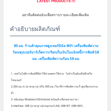
คำอธิบายผลิตภัณฑ์
80 มม. ร้านค้าคุณภาพสูงเทอร์มินัล WiFi เครื่องพิมพ์ความ
ร้อนซุปเปอร์มาร์เก็ตการเรียกเก็บเงินใบแจ้งหนี้การพิมพ์ 58 
1. เทคโนโลยีการพิมพ์ที่มีค่าใช้จ่ายลดค่าใช้จ่าย - ไม่จำเป็นต้องมีหมึกหรือ
โทนเนอร์

2.260 มม./s (มาตรฐาน) หรือ 300 มม./วินาทีการพิมพ์ความเร็วสูงเสียงรบกวน
ต่ำ

3. สนับสนุน Windows/iOS/Android พร้อมตัวเลือกหลายภาษา

4.interface: USB (มาตรฐาน)+อนุกรม+LAN, USB+BT, USB+WiFi, 