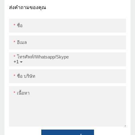
Impresora 80mm 3 นิ้ว
ส่งคำถามของคุณ
เครื่องพิมพ์ USB+LAN
ชื่อ
อีเมล
โทรศัพท์/whatsapp/skype
+1
ชื่อ บริษัท
เนื้อหา