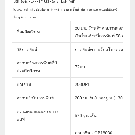
USB+Serial+LAN+BT, USB+Serial+LAN+WiFi

5. เหมาะสำหรับซุปเปอร์มาร์เก็ตร้านอาหารปั๊มน้ำมันโรงแรมและแอปพลิเคชัน
80 มม. ร้านค้าคุณภาพสูงเทอร์มินั
ชื่อผลิตภัณฑ์
เงินใบแจ้งหนี้การพิมพ์ 58 มม. เค
วิธีการพิมพ์
การพิมพ์ความร้อนโดยตรง
ความกว้างการพิมพ์ที่มี
72มม.
ประสิทธิภาพ
ปณิธาน
203DPI
ความเร็วในการพิมพ์
260 มม./s (มาตรฐาน); 300 มม./
ความหนาแน่นของการ
576 จุด/เส้น
พิมพ์
ภาษาจีน - GB18030