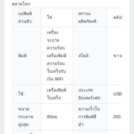
ตลาดโลก
แม่พิมพ์
สถานะ
ใช่
คลังสินค้า
ส่วนตัว:
ผลิตภัณฑ์:
เครื่อง
ระบาย
ความร้อน
พิมพ์:
เครื่องพิมพ์
สไตล์:
ขาวดำ
ความร้อน
ใบเสร็จรับ
เงิน WiFi
เครื่องพิมพ์
ประเภท
ใช้:
USB+SERI
ใบเสร็จ
อินเตอร์เฟส:
ขนาด
ความเร็วใน
กระดาษ
80มม.
การพิมพ์สี
260 มม. / s
สูงสุด:
ดำ: