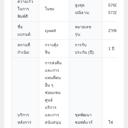
ความเร็ว
สูงสุด
576DOTS/L
ในการ
โมฆะ
ปณิธาน:
572DOTS/
พิมพ์สี:
ชื่อ
หมายเลข
zywell
ZY806 - 
แบรนด์:
รุ่น:
สถานที่
กวางตุ้ง
การรับ
1 ปี
กำเนิด:
จีน
ประกัน (ปี):
การส่งคืน
และการ
แทนที่คน
อื่น ๆ
ซ่อมแซม
ศูนย์
บริการ
บริการ
และการ
ชุดพัฒนา
หลังการ
สนับสนุน
ซอฟต์แวร์
ใช่