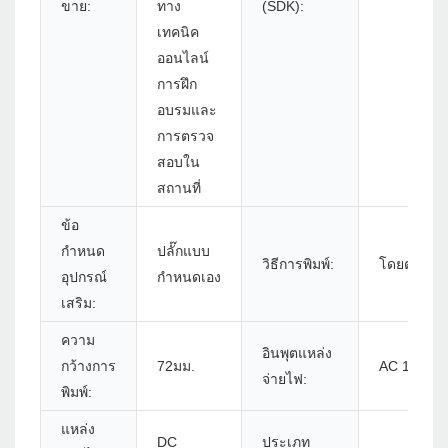
ขาย:
ทาง
(SDK):
เทคนิค
ออนไลน์
การฝึก
อบรมและ
การตรวจ
สอบใน
สถานที่
ข้อ
กำหนด
ปลั๊กแบบ
วิธีการพิมพ์:
โดยตรง
อุปกรณ์
กำหนดเอง
เสริม:
ความ
อินพุตแหล่ง
กว้างการ
72มม.
AC 100V-2
จ่ายไฟ:
พิมพ์:
แหล่ง
DC
ประเภท