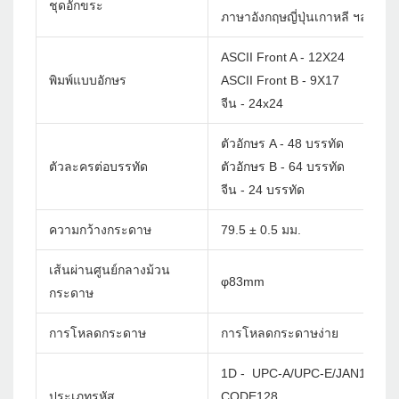
ชุดอักขระ
ภาษาอังกฤษญี่ปุ่นเกาหลี ฯลฯ กำห
ASCII Front A - 12X24
พิมพ์แบบอักษร
ASCII Front B - 9X17
จีน - 24x24
ตัวอักษร A - 48 บรรทัด
ตัวละครต่อบรรทัด
ตัวอักษร B - 64 บรรทัด
จีน - 24 บรรทัด
ความกว้างกระดาษ
79.5 ± 0.5 มม.
เส้นผ่านศูนย์กลางม้วน
φ83mm
กระดาษ
การโหลดกระดาษ
การโหลดกระดาษง่าย
1D - UPC-A/UPC-E/JAN13(EA
ประเภทรหัส
CODE128