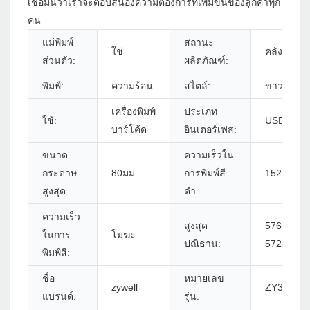
เชื่อมั่นว่าเราจะตอบสนองความต้องการที่เพิ่มขึ้นของลูกค้าทุก
คน
แม่พิมพ์
สถานะ
ใช่
คลังสินค้า
ส่วนตัว:
ผลิตภัณฑ์:
พิมพ์:
ความร้อน
สไตล์:
ขาวดำ
เครื่องพิมพ์
ประเภท
ใช้:
USB+RS2
บาร์โค้ด
อินเตอร์เฟส:
ขนาด
ความเร็วใน
กระดาษ
80มม.
การพิมพ์สี
152 มม./s
สูงสุด:
ดำ:
ความเร็ว
สูงสุด
576DOTS/
ในการ
โมฆะ
ปณิธาน:
572DOTS
พิมพ์สี:
ชื่อ
หมายเลข
zywell
ZY3310 -
แบรนด์:
รุ่น: