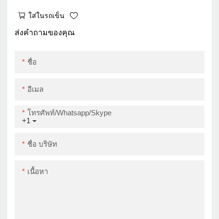
และฉลากบรรจุภัณฑ์ iOS
ใส่ในรถเข็น
Android 80 มม. บาร์โค้ด
เครื่องพิมพ์ความร้อน
ส่งคำถามของคุณ
USB
ชื่อ
อีเมล
โทรศัพท์/whatsapp/skype
+1
ชื่อ บริษัท
เนื้อหา