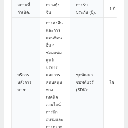
สถานที่
กวางตุ้ง
การรับ
1 ปี
กำเนิด:
จีน
ประกัน (ปี):
การส่งคืน
และการ
แทนที่คน
อื่น ๆ
ซ่อมแซม
ศูนย์
บริการ
บริการ
และการ
ชุดพัฒนา
หลังการ
สนับสนุน
ซอฟต์แวร์
ใช่
ขาย:
ทาง
(SDK):
เทคนิค
ออนไลน์
การฝึก
อบรมและ
การตรวจ