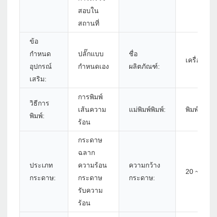
สอบใน
สถานที่
ข้อ
กำหนด
ปลั๊กแบบ
ชื่อ
เครื่องพิม
อุปกรณ์
กำหนดเอง
ผลิตภัณฑ์:
เสริม:
การพิมพ์
วิธีการ
เส้นความ
แม่พิมพ์พิมพ์:
พิมพ์ฉลากพ
พิมพ์:
ร้อน
กระดาษ
ฉลาก
ประเภท
ความร้อน
ความกว้าง
20 ~ 82 ม
กระดาษ:
กระดาษ
กระดาษ:
รับความ
ร้อน