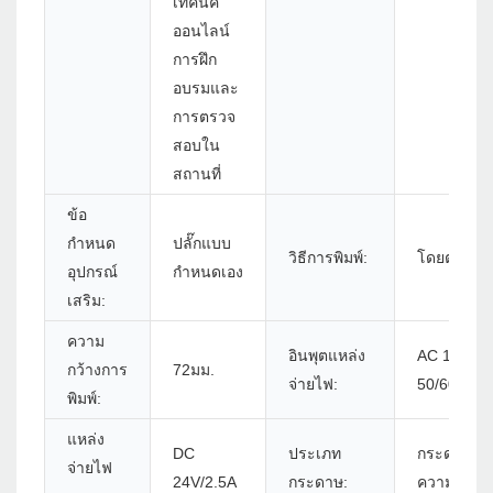
เทคนิค
ออนไลน์
การฝึก
อบรมและ
การตรวจ
สอบใน
สถานที่
ข้อ
กำหนด
ปลั๊กแบบ
วิธีการพิมพ์:
โดยตรง
อุปกรณ์
กำหนดเอง
เสริม:
ความ
อินพุตแหล่ง
AC 100V-
กว้างการ
72มม.
จ่ายไฟ:
50/60HZ
พิมพ์:
แหล่ง
DC
ประเภท
กระดาษรับ
จ่ายไฟ
24V/2.5A
กระดาษ:
ความร้อน