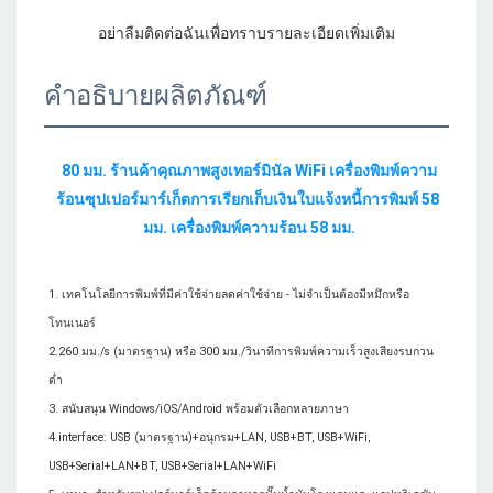
คำอธิบายผลิตภัณฑ์
80 มม. ร้านค้าคุณภาพสูงเทอร์มินัล WiFi เครื่องพิมพ์ความ
ร้อนซุปเปอร์มาร์เก็ตการเรียกเก็บเงินใบแจ้งหนี้การพิมพ์ 58 
1. เทคโนโลยีการพิมพ์ที่มีค่าใช้จ่ายลดค่าใช้จ่าย - ไม่จำเป็นต้องมีหมึกหรือ
โทนเนอร์

2.260 มม./s (มาตรฐาน) หรือ 300 มม./วินาทีการพิมพ์ความเร็วสูงเสียงรบกวน
ต่ำ

3. สนับสนุน Windows/iOS/Android พร้อมตัวเลือกหลายภาษา

4.interface: USB (มาตรฐาน)+อนุกรม+LAN, USB+BT, USB+WiFi, 
USB+Serial+LAN+BT, USB+Serial+LAN+WiFi
