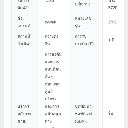
ในการ
โมฆะ
หรือ
ปณิธาน:
พิมพ์สี:
572DOTS/
ชื่อ
หมายเลข
zywell
ZY806 - U
แบรนด์:
รุ่น:
สถานที่
กวางตุ้ง
การรับ
1 ปี
กำเนิด:
จีน
ประกัน (ปี):
การส่งคืน
และการ
แทนที่คน
อื่น ๆ
ซ่อมแซม
ศูนย์
บริการ
บริการ
และการ
ชุดพัฒนา
หลังการ
สนับสนุน
ซอฟต์แวร์
ใช่
ขาย:
ทาง
(SDK):