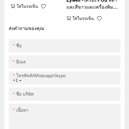
Zywell - เครื่อง POS สีดำ
เครื่องพิมพ์ 80 มม. WIFI
ใส่ในรถเข็น
และสีขาวและเครื่องพิมพ์
Bluetooth
รับ ZY806 LAN WiFi
ใส่ในรถเข็น
Android เครื่องพิมพ์
ความร้อน
ส่งคำถามของคุณ
USB+RS232+LAN+WiFi
ชื่อ
อีเมล
โทรศัพท์/whatsapp/skype
+1
ชื่อ บริษัท
เนื้อหา