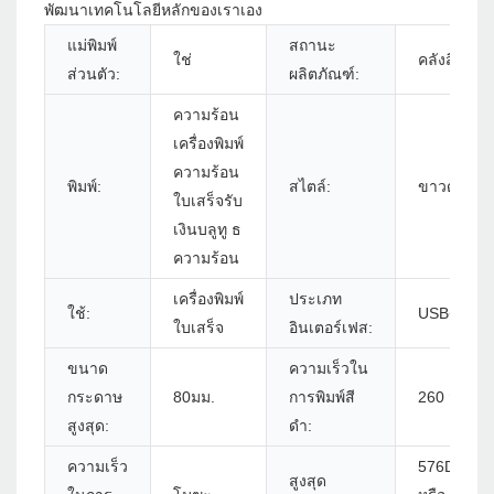
พัฒนาเทคโนโลยีหลักของเราเอง
แม่พิมพ์
สถานะ
ใช่
คลังสินค้า
ส่วนตัว:
ผลิตภัณฑ์:
ความร้อน
เครื่องพิมพ์
ความร้อน
พิมพ์:
สไตล์:
ขาวดำ
ใบเสร็จรับ
เงินบลูทู ธ
ความร้อน
เครื่องพิมพ์
ประเภท
ใช้:
USB+บลูทู
ใบเสร็จ
อินเตอร์เฟส:
ขนาด
ความเร็วใน
กระดาษ
80มม.
การพิมพ์สี
260 มม. / s
สูงสุด:
ดำ:
ความเร็ว
576DOTS/
สูงสุด