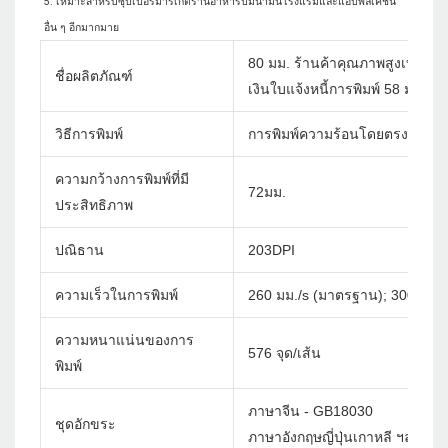
5. เหมาะสำหรับซุปเปอร์มาร์เก็ตร้านอาหารปั๊มน้ำมันโรงแรมและแอปพลิเคชัน
80 มม. ร้านค้าคุณภาพสูงเทอร์มินั
ชื่อผลิตภัณฑ์
เงินใบแจ้งหนี้การพิมพ์ 58 มม. เค
วิธีการพิมพ์
การพิมพ์ความร้อนโดยตรง
ความกว้างการพิมพ์ที่มี
72มม.
ประสิทธิภาพ
ปณิธาน
203DPI
ความเร็วในการพิมพ์
260 มม./s (มาตรฐาน); 300 มม./
ความหนาแน่นของการ
576 จุด/เส้น
พิมพ์
ภาษาจีน - GB18030
ชุดอักขระ
ภาษาอังกฤษญี่ปุ่นเกาหลี ฯลฯ กำห