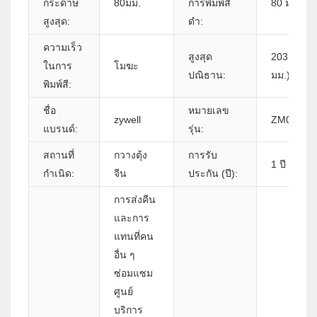
กระดาษ
80มม.
การพิมพ์สี
80 มม./s
สูงสุด:
ดำ:
ความเร็ว
สูงสุด
203 DPI (8
ในการ
โมฆะ
ปณิธาน:
มม.)
พิมพ์สี:
ชื่อ
หมายเลข
zywell
ZM01 - U
แบรนด์:
รุ่น:
สถานที่
กวางตุ้ง
การรับ
1 ปี
กำเนิด:
จีน
ประกัน (ปี):
การส่งคืน
และการ
แทนที่คน
อื่น ๆ
ซ่อมแซม
ศูนย์
บริการ