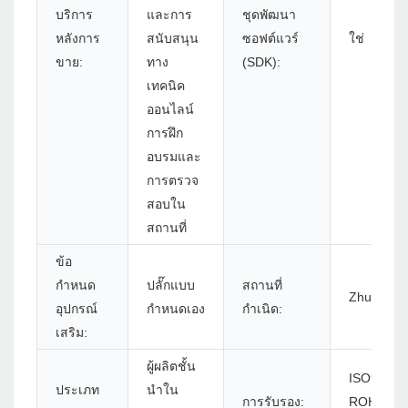
บริการ
และการ
ชุดพัฒนา
หลังการ
สนับสนุน
ซอฟต์แวร์
ใช่
ขาย:
ทาง
(SDK):
เทคนิค
ออนไลน์
การฝึก
อบรมและ
การตรวจ
สอบใน
สถานที่
ข้อ
กำหนด
ปลั๊กแบบ
สถานที่
Zhuhai
อุปกรณ์
กำหนดเอง
กำเนิด:
เสริม:
ผู้ผลิตชั้น
ISO9001,
ประเภท
นำใน
การรับรอง:
ROHS, BI