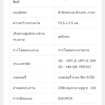
พิมพ์
แบบอักษร
ตัวอักษรและตัวเลข; ภาษาจีนจีนด
ความกว้างกระดาษ
79.5 ± 0.5 มม.
เส้นผ่านศูนย์กลางม้วน
φ45mm
กระดาษ
การโหลดกระดาษ
การโหลดกระดาษง่าย
1D - UPC-A, UPC-E, EAN-8, E
ประเภทรหัส
2D - รหัส QR, PDF417
แบตเตอรี่
แบตเตอรี่ li-ion ที่ชาร์จได้ 7.4
ส่วนต่อประสาน
USB+อนุกรม+บลูทู ธ , USB+อนุก
การเลียนแบบ
ESC/POS