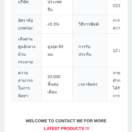
บริษัท:
ประเทศ
CCC
จีน
อัตราข้อ
การพิมพ์เส
<0.3%
วิธีการพิมพ์:
บกพร่อง:
ความร้อน
เส้นผ่าน
ศูนย์กลาง
สูงสุด 83
การรับ
12 เดือน
ม้วน
มม.
ประกัน:
กระดาษ:
ความ
ภายใน 5-7
20,000
สามารถ
ทำการหลั
ชิ้นต่อ
เวลาจัดส่ง:
ในการ
ได้รับการย
เดือน
จัดหา:
การชำระเ