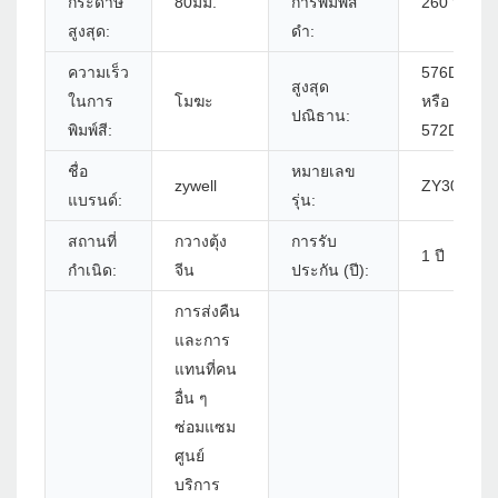
กระดาษ
80มม.
การพิมพ์สี
260 มม. / s
สูงสุด:
ดำ:
ความเร็ว
576DOTS/
สูงสุด
ในการ
โมฆะ
หรือ
ปณิธาน:
พิมพ์สี:
572DOTS/
ชื่อ
หมายเลข
zywell
ZY307Q -
แบรนด์:
รุ่น:
สถานที่
กวางตุ้ง
การรับ
1 ปี
กำเนิด:
จีน
ประกัน (ปี):
การส่งคืน
และการ
แทนที่คน
อื่น ๆ
ซ่อมแซม
ศูนย์
บริการ