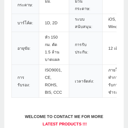
มม.
ม้วน
กระดาษ:
กระดาษ:
ระบบ
iOS, Andro
บาร์โค้ด:
1D, 2D
สนับสนุน:
Windows, 
หัว 150
กม. ตัด
การรับ
อายุขัย:
12 เดือน
1.5 ล้าน
ประกัน:
บาดแผล
ISO9001,
ภายใน 5-7 
การ
CE,
ทำการหลัง
เวลาจัดส่ง:
รับรอง:
ROHS,
รับการยืนย
BIS, CCC
ชำระเงิน