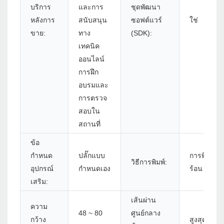
บริการ
และการ
ชุดพัฒนา
หลังการ
สนับสนุน
ซอฟต์แวร์
ใช่
ขาย:
ทาง
(SDK):
เทคนิค
ออนไลน์
การฝึก
อบรมและ
การตรวจ
สอบใน
สถานที่
ข้อ
กำหนด
ปลั๊กแบบ
การพิมพ์เส
วิธีการพิมพ์:
อุปกรณ์
กำหนดเอง
ร้อน
เสริม:
เส้นผ่าน
ความ
48 ~ 80
ศูนย์กลาง
กว้าง
สูงสุด 83 ม