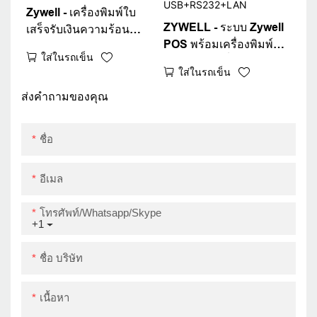
Zywell - เครื่องพิมพ์ใบ
ZYWELL - ระบบ Zywell
เสร็จรับเงินความร้อน
POS พร้อมเครื่องพิมพ์
POS คุณภาพสูงการ
ใส่ในรถเข็น
ZY307Q คิวตั๋วเครื่องพิมพ์
ออกแบบใหม่ 4 กลุ่ม
ใส่ในรถเข็น
80 มม. แท็บเล็ตใบเสร็จรับ
เครื่องพิมพ์ตั๋วคิว
เงินความร้อน
ส่งคำถามของคุณ
USB+RS232+LAN
USB+RS232+LAN
ชื่อ
อีเมล
โทรศัพท์/whatsapp/skype
+1
ชื่อ บริษัท
เนื้อหา