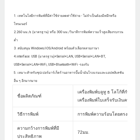
1. เทคโนโลยีการพิมพ์ที่มีค่าใช้จ่ายลดค่าใช้จ่าย - ไม่จำเป็นต้องมีหมึกหรือ
โทนเนอร์

2.260 มม./s (มาตรฐาน) หรือ 300 มม./วินาทีการพิมพ์ความเร็วสูงเสียงรบกวน
ต่ำ

3. สนับสนุน Windows/iOS/Android พร้อมตัวเลือกหลายภาษา

4.interface: USB (มาตรฐาน)+Serial+LAN, USB+Serial+LAN+BT, 
USB+Serial+LAN+WiFi, USB+Bluetooth+WiFi -รองรับ

5. เหมาะสำหรับซุปเปอร์มาร์เก็ตร้านอาหารปั๊มน้ำมันโรงแรมและแอปพลิเคชัน
เครื่องพิมพ์บลูทู ธ โลโก้ที่กำห
ชื่อผลิตภัณฑ์
เครื่องพิมพ์ใบเสร็จรับเงินความร
วิธีการพิมพ์
การพิมพ์ความร้อนโดยตรง
ความกว้างการพิมพ์ที่มี
72มม.
ประสิทธิภาพ