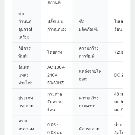
สถานที่
ข้อ
กำหนด
ปลั๊กแบบ
ชื่อ
ใบเสร็จรับ
อุปกรณ์
กำหนดเอง
ผลิตภัณฑ์:
ร้อน 80 มม
เสริม:
วิธีการ
ความกว้าง
โดยตรง
72มม.
พิมพ์:
การพิมพ์:
อินพุต
AC 100V-
แหล่งจ่ายไฟ
แหล่ง
240V
DC 24V/2.
ออก:
จ่ายไฟ:
50/60HZ
กระดาษ
48 มม./52 
ประเภท
ความกว้าง
รับความ
มม./64 มม.
กระดาษ:
กระดาษ:
ร้อน
มม./76 มม.
ความ
0.06 ~
น้ำตาหรือเค
หนาของ
ตัดกระดาษ:
0.08 มม.
อัตโนมัติด