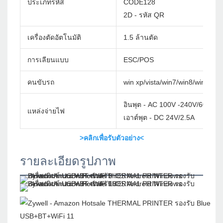
ประเภทรหัส
CODE128
2D - รหัส QR
เครื่องตัดอัตโนมัติ
1.5 ล้านตัด
การเลียนแบบ
ESC/POS
คนขับรถ
win xp/vista/win7/win8/win10/w
อินพุต - AC 100V -240V/60Hz
แหล่งจ่ายไฟ
เอาต์พุต - DC 24V/2.5A
>คลิกเพื่อรับตัวอย่าง<
รายละเอียดรูปภาพ