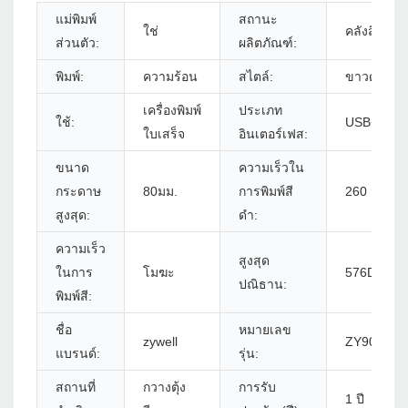
แม่พิมพ์
สถานะ
ใช่
คลังสินค้า
ส่วนตัว:
ผลิตภัณฑ์:
พิมพ์:
ความร้อน
สไตล์:
ขาวดำ
เครื่องพิมพ์
ประเภท
ใช้:
USB+WiFi+
ใบเสร็จ
อินเตอร์เฟส:
ขนาด
ความเร็วใน
กระดาษ
80มม.
การพิมพ์สี
260 มม./s
สูงสุด:
ดำ:
ความเร็ว
สูงสุด
ในการ
โมฆะ
576DOTS/
ปณิธาน:
พิมพ์สี:
ชื่อ
หมายเลข
zywell
ZY906 - 
แบรนด์:
รุ่น:
สถานที่
กวางตุ้ง
การรับ
1 ปี