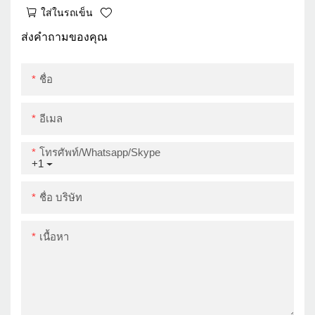
เครื่องพิมพ์ Auto Cutter
ใส่ในรถเข็น
ระบบ POS ระบบ
Impresora 80mm 3 นิ้ว
ส่งคำถามของคุณ
เครื่องพิมพ์ USB+LAN
ชื่อ
อีเมล
โทรศัพท์/whatsapp/skype
+1
ชื่อ บริษัท
เนื้อหา