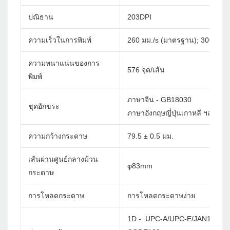
ปณิธาน
203DPI
ความเร็วในการพิมพ์
260 มม./s (มาตรฐาน); 300 มม./
ความหนาแน่นของการ
576 จุด/เส้น
พิมพ์
ภาษาจีน - GB18030
ชุดอักขระ
ภาษาอังกฤษญี่ปุ่นเกาหลี ฯลฯ กำห
ความกว้างกระดาษ
79.5 ± 0.5 มม.
เส้นผ่านศูนย์กลางม้วน
φ83mm
กระดาษ
การโหลดกระดาษ
การโหลดกระดาษง่าย
1D - UPC-A/UPC-E/JAN13(EA