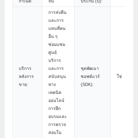
กำเนิด:
จีน
ประกัน (ปี):
การส่งคืน
และการ
แทนที่คน
อื่น ๆ
ซ่อมแซม
ศูนย์
บริการ
บริการ
และการ
ชุดพัฒนา
หลังการ
สนับสนุน
ซอฟต์แวร์
ใช่
ขาย:
ทาง
(SDK):
เทคนิค
ออนไลน์
การฝึก
อบรมและ
การตรวจ
สอบใน