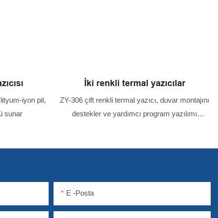
azıcısı
İki renkli termal yazıcılar
lityum-iyon pil,
ZY-306 çift renkli termal yazıcı, duvar montajını
rü sunar
destekler ve yardımcı program yazılımı
aracılığıyla yapılandırılan sanal USB veya USB
HID ayarları dahil kullanıcı dostu yardımcı
programlar sunar.
E -posta