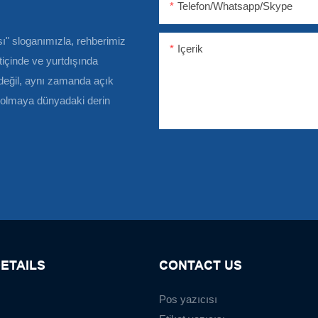
Telefon/Whatsapp/Skype
ı" sloganımızla, rehberimiz
Içerik
rtiçinde ve yurtdışında
 değil, aynı zamanda açık
ri olmaya dünyadaki derin
ETAILS
CONTACT US
Pos yazıcısı