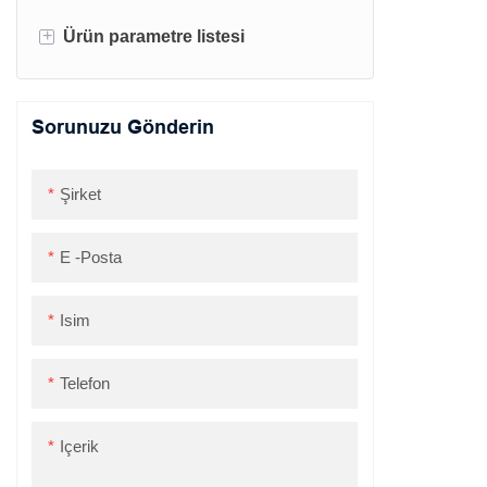
+
Ürün parametre listesi
Android
Bulut Yazdırma API Spesifikasyonu
IOS
Cloud Print Java Demo
Etiket yazıcısı
Sorunuzu Gönderin
Belge
Makbuz yazıcısı
Krom
Şirket
Zlabel
E -posta
Isim
Telefon
Içerik