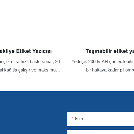
akliye Etiket Yazıcısı
Taşınabilir etiket y
nçlik ultra hızlı baskı sunar, 20-
Yerleşik 2000mAH şarj edilebilir 
l kağıtla çalışır ve maksimum
bir haftaya kadar pil öm
nişliğini destekler. Özellikler,
in otomatik kağıt konumlandırma
içerir
Isim