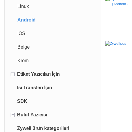
Linux
Android
IOS
Belge
Krom
+
Etiket Yazıcıları İçin
Isı Transferi İçin
Etiket Yazıcı Düzenleme Aracı
SDK
Windows
+
Bulut Yazıcısı
Mac
Zywell ürün kategorileri
Linux
Bulut Yazdırma Test Kılavuzu