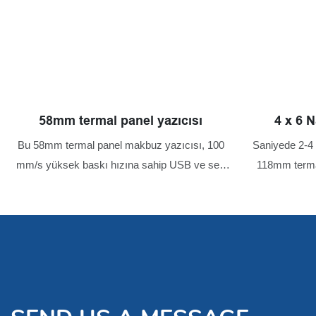
58mm termal panel yazıcısı
4 x 6 N
Bu 58mm termal panel makbuz yazıcısı, 100
Saniyede 2-4 i
mm/s yüksek baskı hızına sahip USB ve seri
118mm terma
arayüzleri destekleyen küçük ve kompakttır.
108mm baskı ge
doğru baskı iç