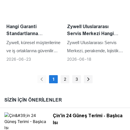
Hangi Garanti
Zywell Uluslararası
Standartlarına
Servis Merkezi Hangi
Uyulmalıdır?
Ürünleri Onarabilir?
Zywell, küresel müşterilerine
Zywell Uluslararası Servis
ve iş ortaklarına güvenilir
Merkezi, perakende, lojistik,
garanti hizmetleri sunmaya
depolama, restoranlar, sağlık,
2026
06
23
2026
06
18
kendini adamıştır. Termal
taşımacılık ve diğer ticari
baskı teknolojisinde 20 yılı
sektörlerde kullanılan çok
1
2
3
aşkın deneyime sahip olan
çeşitli Zywell termal yazıcı
ZYWELL, perakende, lojistik,
ürünleri için bakım ve teknik
otelcilik, sağlık, depolama ve
destek sağlamaktadır.
SIZIN IÇIN ÖNERILENLER
diğer ticari sektörler için
Çin'in 24 Güneş Terimi - Başlıca
istikrarlı teknik desteğin
Isı
önemini anlamaktadır. Bu