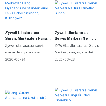
şirket ve hizmet bilgilerini
yönetimi için
sağlamaları rica olunur.
standartlaştırılmış hizmet
seviyesi anlaşmasını takip
etmektedir.
Zywell Uluslararası
Zywell Uluslararası
Servis Merkezleri Hangi
Servis Merkezi Ne Tür
Fiyatlandırma
Hizmetler Sunar?
Zywell uluslararası servis
ZYWELL Uluslararası Servis
Standartlarını (ABD
merkezleri, yazıcı onarımı,
Merkezi, dünya çapındaki
Doları cinsinden)
bakımı, yedek parça değişimi
müşteriler için geniş bir
2026
06
24
2026
06
23
Kullanıyor?
ve teknik destek hizmetleri
yelpazede teknik destek ve
için şeffaf ve
yazıcı bakım hizmetleri
standartlaştırılmış
sunabilecek donanıma
fiyatlandırma yönergelerini
sahiptir.
takip etmektedir.