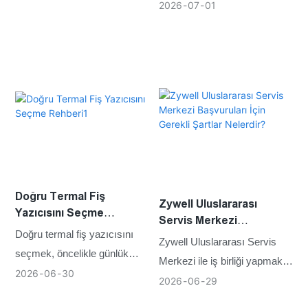
perakende zincirleri, fiş
2026
07
01
boyunca sık sık gerçekleşen
yazıcılarının her gün uzun
kasa işlemleriyle faaliyet
çalışma saatleri boyunca
göstermektedir.
sürekli baskı yapması
gereken yoğun ticari
ortamlarda faaliyet
göstermektedir.
Doğru Termal Fiş
Zywell Uluslararası
Yazıcısını Seçme
Servis Merkezi
Rehberi1
Doğru termal fiş yazıcısını
Başvuruları İçin Gerekli
Zywell Uluslararası Servis
seçmek, öncelikle günlük
Şartlar Nelerdir?
Merkezi ile iş birliği yapmak
gerçek baskı hacminizi
2026
06
30
isteyen ortakların, belirtilen
2026
06
29
anlamakla başlar. Baskı
başvuru süresi içinde hizmet