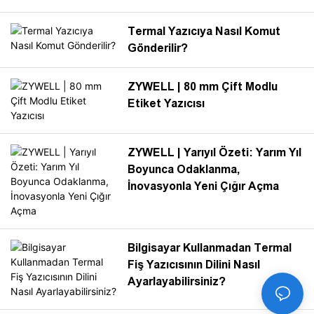
nedenle, küresel pazarlarda
tutarlı destek kalitesi
Termal Yazıcıya Nasıl Komut
sağlamak için birleşik garanti
Gönderilir?
ve satış sonrası hizmet
standartları sunuyoruz.
ZYWELL | 80 mm Çift Modlu
Etiket Yazıcısı
ZYWELL | Yarıyıl Özeti: Yarım Yıl
Boyunca Odaklanma,
İnovasyonla Yeni Çığır Açma
Bilgisayar Kullanmadan Termal
Fiş Yazıcısının Dilini Nasıl
Ayarlayabilirsiniz?