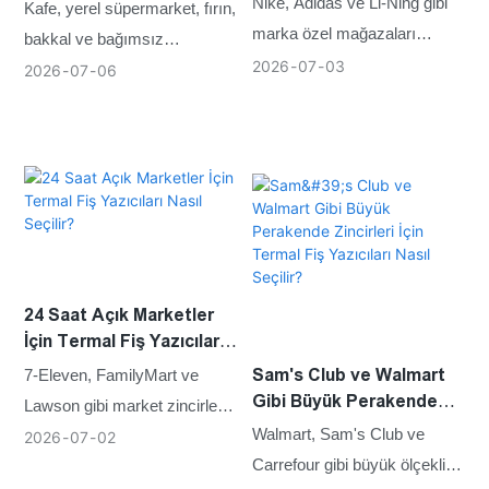
Termal Fiş Yazıcıları Nasıl
Nike, Adidas ve Li-Ning gibi
Kafe, yerel süpermarket, fırın,
Seçilir?
marka özel mağazaları
bakkal ve bağımsız
genellikle istikrarlı günlük
2026
07
03
perakende mağazaları gibi
2026
07
06
müşteri trafiğine ve tutarlı
küçük işletmeler, büyük ticari
kasa işlemlerine sahip
zincirlere kıyasla genellikle
alışveriş merkezlerinde, ticari
nispeten düşük günlük baskı
alanlarda ve markalı
talebi ve daha kısa çalışma
perakende ortamlarında
saatleriyle faaliyet gösterirler.
faaliyet gösterir.
24 Saat Açık Marketler
İçin Termal Fiş Yazıcıları
Nasıl Seçilir?
Sam's Club ve Walmart
7-Eleven, FamilyMart ve
Gibi Büyük Perakende
Lawson gibi market zincirleri
Zincirleri İçin Termal Fiş
Walmart, Sam's Club ve
uzun çalışma saatleri, sürekli
2026
07
02
Yazıcıları Nasıl Seçilir?
Carrefour gibi büyük ölçekli
müşteri trafiği ve gün