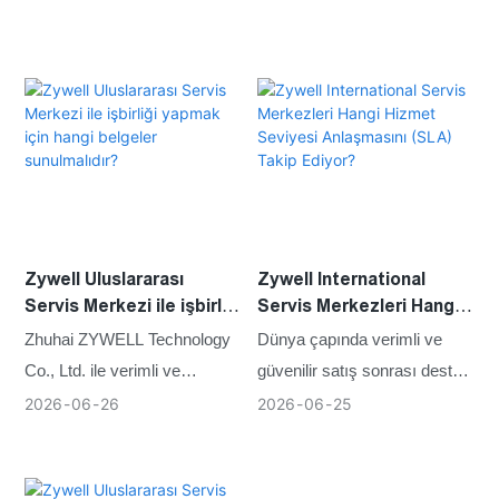
sıklığı, yazıcının
tekliflerini ve fiyat teklifi
dayanıklılığını, kararlılığını,
belgelerini sunmaları rica
işletme maliyetlerini ve genel
olunur.
kullanım ömrünü doğrudan
etkiler.
Zywell Uluslararası
Zywell International
Servis Merkezi ile işbirliği
Servis Merkezleri Hangi
yapmak için hangi
Hizmet Seviyesi
Zhuhai ZYWELL Technology
Dünya çapında verimli ve
belgeler sunulmalıdır?
Anlaşmasını (SLA) Takip
Co., Ltd. ile verimli ve
güvenilir satış sonrası destek
Ediyor?
profesyonel bir iş birliği
sağlamak için Zywell
2026
06
26
2026
06
25
kurmak isteyen ilgili hizmet
uluslararası servis
ortaklarından, değerlendirme
merkezleri, yazıcı onarımı,
ve iletişim amacıyla ilgili
teknik destek ve yedek parça