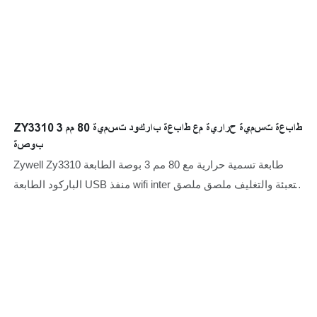
ZY3310 طابعة تسمية حرارية مع طابعة باركود تسمية 80 مم 3
بوصة
Zywell Zy3310 طابعة تسمية حرارية مع 80 مم 3 بوصة الطابعة
الباركود الطابعة USB منفذ wifi inter التعبئة والتغليف ملصق ملصق
الطابعة تتطلب التكنولوجيا الجديدة. لقد نجح فنيينا في تحسين
التقنيات وقاموا بتطبيقها على عملية التصنيع ، وتوفير التكلفة
والوقت أيضًا. لقد أثبتت قيمتها في مجال الطابعات (المجال)