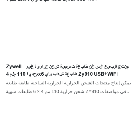
Zywell - منتج البيع الساخن طابعة تسمية شحن حرارية غير
مجدية 110 ملم 4x6 طابعة شهاب واي Zy910 USB+WiFi
يمكن إنتاج منتجات الشحن الحرارية الحرارية الساخنة طابعة طابعة
شحن حرارية 110 مم 4 × 6 طابعات شهية ZY910 في مواصفات
متنوعة لتلبية احتياجات العملاء المختلفة ، والتي لديها مجموعة
واسعة من التطبيقات.