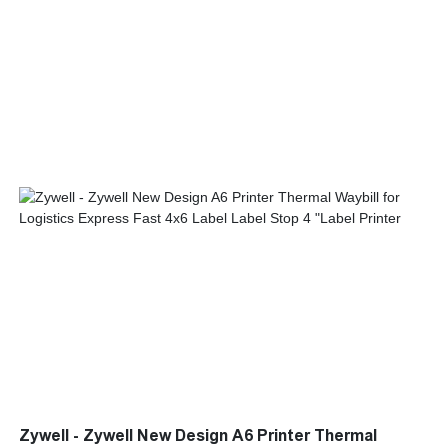
الوظائف التي تقرر إلى حد كبير تطبيقاتها. في الوقت الحاضر ، فإن
الطابعات المصغرة ، والطابعات الحرارية ، وطابعات الملصقات ،
والطابعات المتنقلة لديها تطبيقات في مجموعة واسعة من حقول
الطابعات
Zywell - Zywell New Design A6 Printer Thermal