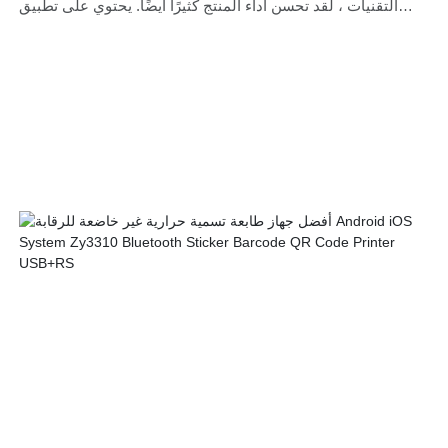
التقنيات ، لقد تحسن أداء المنتج كثيرًا أيضًا. يحتوي على تطبيق
واسع ويمكن العثور عليه الآن في مجال الطابعات (المجال)