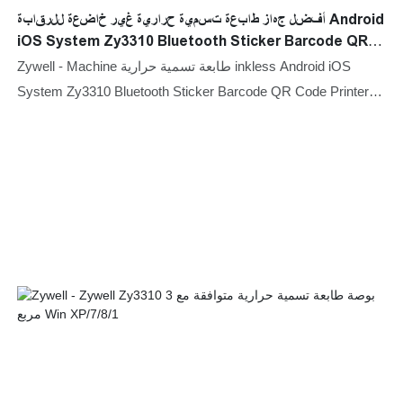
أفضل جهاز طابعة تسمية حرارية غير خاضعة للرقابة Android
iOS System Zy3310 Bluetooth Sticker Barcode QR
Code Printer USB+RS
Zywell - Machine طابعة تسمية حرارية inkless Android iOS
System Zy3310 Bluetooth Sticker Barcode QR Code Printer
USB+RS232+LAN+BT مقارنةً بالمنتجات المماثلة في السوق ،
ولديها مزايا رائعة لا تضاهى من حيث الأداء والجودة والمظهر ، وما
إلى ذلك ، وتتمتع بسمعة طيبة في السوق