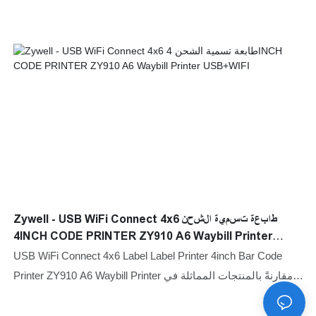
Zywell - USB WiFi Connect 4x6 طابعة تسمية الشحن
4INCH CODE PRINTER ZY910 A6 Waybill Printer
USB+WIFI
USB WiFi Connect 4x6 Label Label Printer 4inch Bar Code
Printer ZY910 A6 Waybill Printer مقارنةً بالمنتجات المماثلة في
السوق ، ولديها مزايا رائعة لا تضاهى من حيث الأداء والجودة
والمظهر ، وما إلى ذلك ، وتتمتع بسمعة طيبة في السوق