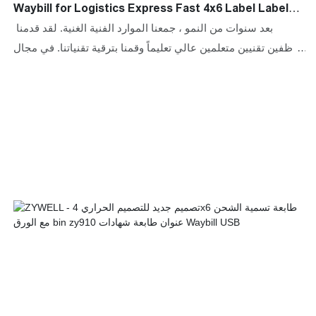
Waybill for Logistics Express Fast 4x6 Label Label
Stop 4 "Label Printer
بعد سنوات من النمو ، جمعنا الموارد الفنية الغنية. لقد قدمنا ​​
موظفين تقنيين متعلمين عالي تعليماً وقمنا بترقية تقنياتنا. في مجال
الطابعات (مجال الطابعات) ، طابعة شحن Zywell New Design A6
للوجستيات Express Express Fast 4x6 ، هي ذات قيمة خاصة ذات
قيمة