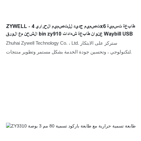
ZYWELL - تصميم جديد للتصميم الحراري 4x6 طابعة تسمية
الشحن مع الورق bin zy910 عنوان طابعة شهادات Waybill USB
Zhuhai Zywell Technology Co. ، Ltd. ستركز على الابتكار
التكنولوجي ، وتحسين جودة الخدمة بشكل مستمر وتطوير منتجات
أفضل ، ويلتزم بتزويد العملاء بالمنتجات والخدمات التي تتجاوز
التوقعات