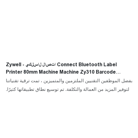
Zywell - اتصال لاسلكي Connect Bluetooth Label
Printer 80mm Machine Machine Zy310 Barcode
Printer
بفضل الموظفين التقنيين الملتزمين والمتميزين ، تمت ترقية تقنياتنا
لتوفير المزيد من العمالة والتكلفة. تم توسيع نطاق تطبيقاتها كثيرًا.
في الوقت الحاضر ، يتم استخدامه على نطاق واسع في مجال
الطابعات