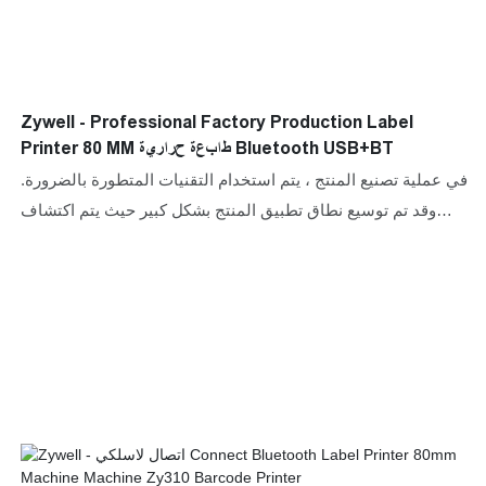
Zywell - Professional Factory Production Label
Printer 80 MM طابعة حرارية Bluetooth USB+BT
في عملية تصنيع المنتج ، يتم استخدام التقنيات المتطورة بالضرورة.
وقد تم توسيع نطاق تطبيق المنتج بشكل كبير حيث يتم اكتشاف
مزاياه تدريجياً. في مجال الطابعات ، طابعة تسمية إنتاج المصنع
الاحترافية لدينا 80 ملم طابعة حرارية تستخدم على نطاق واسع