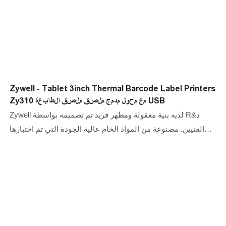
Zywell - Tablet 3inch Thermal Barcode Label Printers
Zy310 مع محول مدمج ملصق ملصق الطابعة USB
Zywell لديه بنية معقولة ومظهر فريد تم تصميمه بواسطة R&د
الفنيين. مصنوعة من المواد الخام عالية الجودة التي تم اختبارها
للوقت ، والطابعات الصغيرة ، والطابعات الحرارية ، وطابعات
الملصقات ، وطابعات المحمول لها بعض الأداء الممتاز. علاوة على
ذلك ، يتم تصنيعها بناءً على احتياجات العملاء واتجاهات الصناعة ،
لذلك تلبي إلى حد كبير احتياجات المستخدمين وهي ذات قيمة عالية