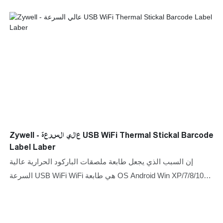
Zywell - عالي السرعة USB WiFi Thermal Stickal Barcode
Label Laber
إن السبب الذي يجعل طابعة ملصقات الباركود الحرارية عالية
السرعة USB WiFi WiFi هي طابعة OS Android Win XP/7/8/10
ZY310 ، هو التركيز على البحث والتطوير عالي التقنية. ومن
المفترض أيضًا أن تلبي جميع أنواع العملاء في جميع أنحاء السوق