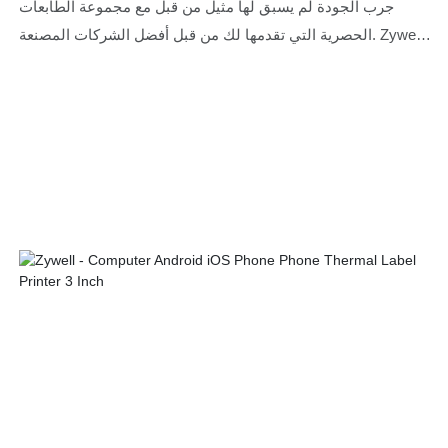
USB+LAN
جرب الجودة لم يسبق لها مثيل من قبل مع مجموعة الطابعات
الحصرية التي تقدمها لك من قبل أفضل الشركات المصنعة. Zywell
لديها أنواع مختلفة من طابعة ملصق Zywell Zy310 USB+LAN
3inch مع تذكير الصوت الذي يمكن استخدامه لتطبيقات مختلفة