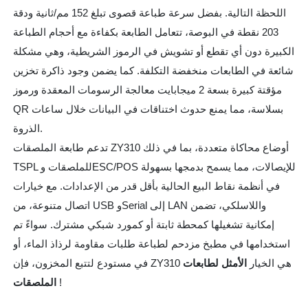
اللحظة التالية. بفضل سرعة طباعة قصوى تبلغ 152 مم/ثانية ودقة
203 نقطة في البوصة، تتعامل الطابعة بكفاءة مع أحجام الطباعة
الكبيرة دون أي تقطع أو تشويش في الرموز الشريطية، وهي مشكلة
شائعة في الطابعات منخفضة التكلفة. كما يضمن وجود ذاكرة تخزين
مؤقتة كبيرة بسعة 2 ميجابايت معالجة الرسومات المعقدة ورموز
QR بسلاسة، مما يمنع حدوث اختناقات في البيانات خلال ساعات
الذروة.
تدعم طابعة الملصقات ZY310 أوضاع محاكاة متعددة، بما في ذلك
TSPL للملصقات وESC/POS للإيصالات، مما يسمح بدمجها بسهولة
في أنظمة نقاط البيع الحالية بأقل قدر من الإعدادات. مع خيارات
اتصال متنوعة، من USB وSerial إلى LAN واللاسلكي، تضمن
إمكانية تشغيلها كمحطة ثابتة أو كمورد شبكي مشترك. سواءً تم
استخدامها في مطبخ مزدحم لطباعة طلبات مقاومة لرذاذ الماء، أو
في مستودع لتتبع المخزون، فإن ZY310 هي الخيار
الأمثل لطابعات
!
الملصقات