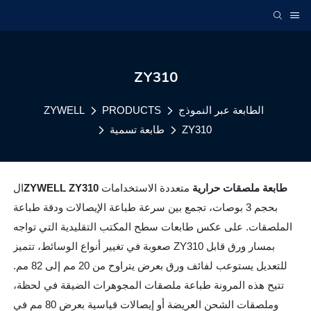
ZY310
الطابعة عبر النموذج
PRODUCTS
ZYWELL
ZY310
طابعة تسمية
طابعة ملصقات حرارية
متعددة الاستخدامات
ZYWELL ZY310
ال
بحجم 3 بوصات، تجمع بين سرعة طباعة الإيصالات ودقة طباعة
الملصقات. على عكس طابعات سطح المكتب التقليدية التي تواجه
صعوبة في تغيير أنواع الوسائط، تتميز ZY310 بمسار ورق قابل
للتعديل يستوعب لفائف ورق بعرض يتراوح من 20 مم إلى 82 مم.
تتيح هذه المرونة طباعة ملصقات المجوهرات الضيقة في لحظة،
وملصقات الشحن العريضة أو إيصالات قياسية بعرض 80 مم في