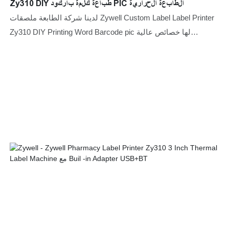
Zy310 DIY طباعة كلمة باركود PIC الطابعة الحرارية
لدينا شركة الطابعة ملصقات Zywell Custom Label Label Printer
Zy310 DIY Printing Word Barcode pic لها خصائص عالية
المستوى لجميع المواد الخام. لذلك ، لديها الميزات متعددة
الوظائف التي تقرر إلى حد كبير تطبيقاتها. في الوقت الحاضر ، فإن
الطابعات المصغرة ، والطابعات الحرارية ، وطابعات الملصقات ،
والطابعات المتنقلة لديها تطبيقات في مجموعة واسعة من حقول
الطابعات