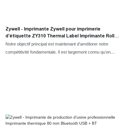
Zywell - Imprimante Zywell pour imprimerie
d'étiquette ZY310 Thermal Label Imprimante Roll
Paper Bluetooth Sticker Imprimante USB + LAN
Notre objectif principal est maintenant d'améliorer notre
compétitivité fondamentale. Il est largement connu qu'en
utilisant ces technologies, l'imprimante Zywell pour l'impression
d'étiquette ZY310 Thermal Label Imprimante Roll Paper Paper
Bluetooth Autocollant La qualité de l'imprimante peut être
garantie.