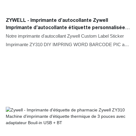
ZYWELL - Imprimante d'autocollante Zywell
Imprimante d'autocollante étiquette personnalisée
ZY310 Word Barcode PIC Thermal Imprimante
Notre imprimante d'autocollant Zywell Custom Label Sticker
Imprimante ZY310 DIY IMPRING WORD BARCODE PIC a
les caractéristiques de haut niveau de toutes les matières
premières. Par conséquent, il a les caractéristiques
multifonctionnelles qui décident en grande partie de ses
applications. À l'heure actuelle, les mini-imprimantes, les
imprimantes thermiques, les imprimantes d'étiquettes, les
imprimantes mobiles ont des applications dans un large
éventail de champs d'imprimantes