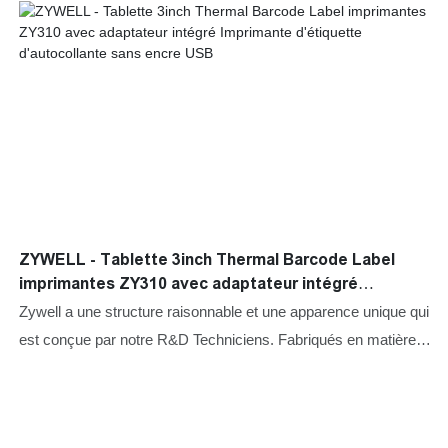
ZYWELL - Tablette 3inch Thermal Barcode Label
imprimantes ZY310 avec adaptateur intégré
Imprimante d'étiquette d'autocollante sans encre
Zywell a une structure raisonnable et une apparence unique qui
USB
est conçue par notre R&D Techniciens. Fabriqués en matières
premières éprouvées dans le temps de haute qualité, mini
imprimantes, imprimantes thermiques, imprimantes
d'étiquettes, les imprimantes mobiles ont d'excellentes