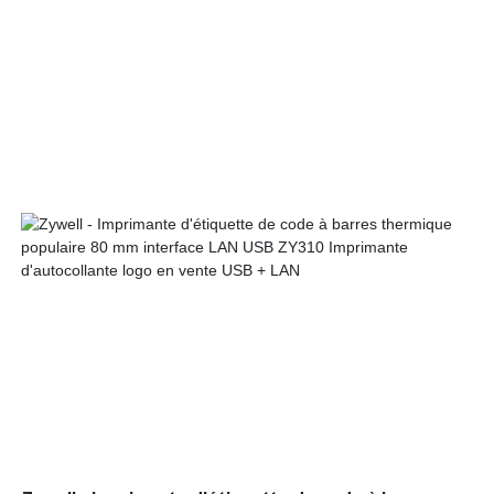
l'imprimante OS Android Win XP / 7/8/10 ZY310 est aimée par
le marché est l'accent mis sur la recherche et le
développement de haute technologie.Il est également censé
répondre à toutes sortes de clients à travers le marché