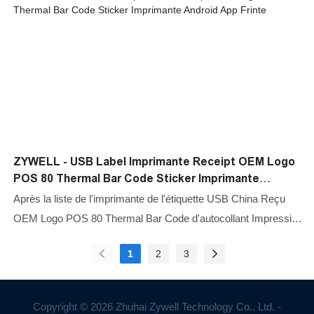
ZYWELL - USB Label Imprimante Receipt OEM Logo
POS 80 Thermal Bar Code Sticker Imprimante
Android App Frinte
Après la liste de l'imprimante de l'étiquette USB China Reçu
OEM Logo POS 80 Thermal Bar Code d'autocollant Impression
de l'application Android gratuite, avec ses fonctions
1
2
3
différenciées, il répond non seulement aux besoins réels des
clients, mais apporte également une augmentation de la valeur
ajoutée.
Copyright © 2026 Zhuhai Zywell Technology Co., Ltd. -