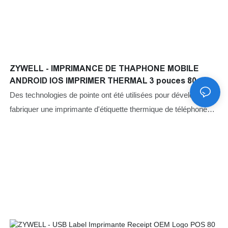
ZYWELL - IMPRIMANCE DE THAPHONE MOBILE
ANDROID IOS IMPRIMER THERMAL 3 pouces 80 mm
USB WiFi Barcode Imprimante
Des technologies de pointe ont été utilisées pour développer et
fabriquer une imprimante d'étiquette thermique de téléphone
mobile Android iOS 3 pouces 80 mm USB WiFi Barcode
Sticker Imprimante.