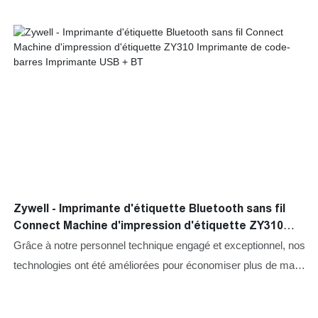
Zywell - Imprimante d'étiquette Bluetooth sans fil
Connect Machine d'impression d'étiquette ZY310
Imprimante de code-barres Imprimante USB + BT
Grâce à notre personnel technique engagé et exceptionnel, nos
technologies ont été améliorées pour économiser plus de main-
d'œuvre et de coûts. Ses gammes d'application ont été
beaucoup élargies. À l'heure actuelle, il est largement utilisé sur