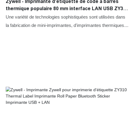
Zywell - Imprimante d'étiquette de code à barres
thermique populaire 80 mm interface LAN USB ZY310
Imprimante d'autocollante logo en vente USB + LAN
Une variété de technologies sophistiquées sont utilisées dans
la fabrication de mini-imprimantes, d'imprimantes thermiques,
d'imprimantes d'étiquettes, d'imprimantes mobiles. Avec
l'amélioration des performances du produit, ses gammes
d'application ont également été élargies. Jusqu'à présent, il
s'est avéré être utilisé sur le terrain des imprimantes