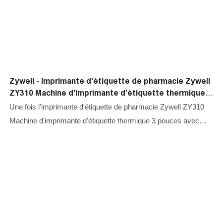
Zywell - Imprimante d'étiquette de pharmacie Zywell
ZY310 Machine d'imprimante d'étiquette thermique
de 3 pouces avec adaptateur Bouil-in USB + BT
Une fois l'imprimante d'étiquette de pharmacie Zywell ZY310
Machine d'imprimante d'étiquette thermique 3 pouces avec
adaptateur Buil-in a été lancée, il a été bien reçu par les
utilisateurs et la rétroaction du marché était excellente, ce qui a
vraiment résolu les points de douleur des utilisateurs