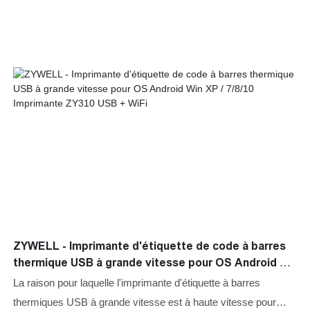
performances. De plus, il est fait sur la base des besoins des
clients et des tendances de l'industrie, de sorte qu'il répond en
grande partie aux besoins des utilisateurs et est très précieux
ZYWELL - Imprimante d'étiquette de code à barres
thermique USB à grande vitesse pour OS Android Win
XP / 7/8/10 Imprimante ZY310 USB + WiFi
La raison pour laquelle l'imprimante d'étiquette à barres
thermiques USB à grande vitesse est à haute vitesse pour