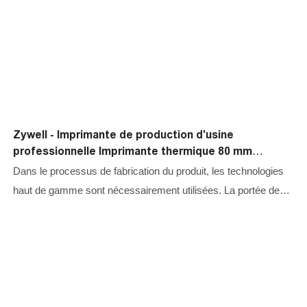
Zywell - Imprimante de production d'usine
professionnelle Imprimante thermique 80 mm
Bluetooth USB + BT
Dans le processus de fabrication du produit, les technologies
haut de gamme sont nécessairement utilisées. La portée de
l'application du produit a été considérablement élargie à mesure
que ses avantages sont progressivement découverts. Dans le
domaine des imprimantes, notre imprimante de production
d'usine professionnelle de 80 mm imprimante thermique
Bluetooth est largement utilisée