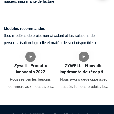
nuages, imprimante de facture
utiles.
Modèles recommandés
(Les modèles de projet non circulant et les solutions de
personnalisation logicielle et matérielle sont disponibles)
Zywell - Produits
ZYWELL - Nouvelle
innovants 2022
imprimante de réception
Impresora Trmica de
Square Shopify et tiroir
Poussés par les besoins
Nous avons développé avec
Vietas 80 mm imprimante
en espèces Port Factory
commerciaux, nous avons
succès l'un des produits les
thermique Bluetooth
OEM 80 mm Imprimante
constamment optimisé et
plus remarquables. Nous
ZY905 USB + RS232 +
de facture thermique
amélioré nos technologies.
avons mené de nombreuses
c
LAN + BT
USB
Ces technologies contribuent
expériences pratiques qui