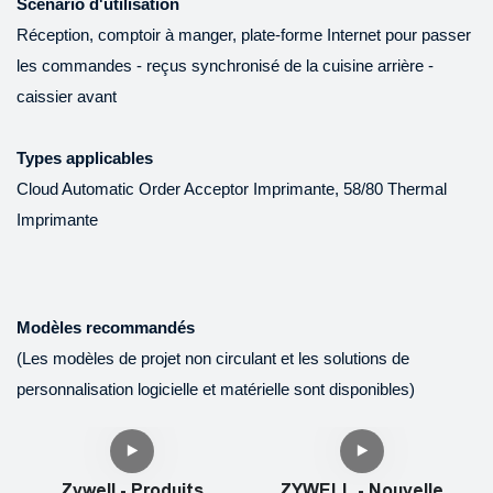
Scénario d'utilisation
Dans le (s) champ
Square Shopify et le port de
Réception, comptoir à manger, plate-forme Internet pour passer
d'application des
caisse d'usine d'usine de 80
les commandes - reçus synchronisé de la cuisine arrière -
imprimantes, les mini
mm de facture thermique
caissier avant
imprimantes, les imprimantes
peuvent fonctionner son plus
i
thermiques, les imprimantes
grand effet sur le terrain des
Types applicables
d'étiquettes, les imprimantes
imprimantes.
Cloud Automatic Order Acceptor Imprimante, 58/80 Thermal
mobiles se révèlent très
Imprimante
utiles.
Modèles recommandés
(Les modèles de projet non circulant et les solutions de
personnalisation logicielle et matérielle sont disponibles)
Zywell - Produits
ZYWELL - Nouvelle