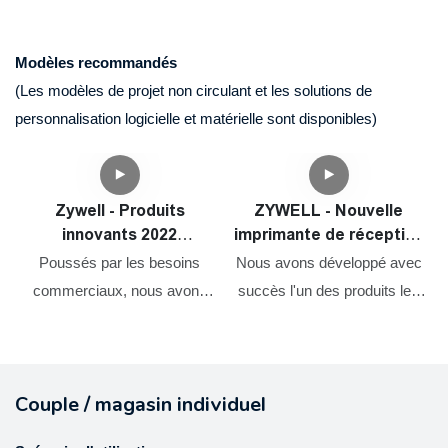
Modèles recommandés
(Les modèles de projet non circulant et les solutions de
personnalisation logicielle et matérielle sont disponibles)
Zywell - Produits
ZYWELL - Nouvelle
innovants 2022
imprimante de réception
Impresora Trmica de
Square Shopify et tiroir
Poussés par les besoins
Nous avons développé avec
Vietas 80 mm imprimante
en espèces Port Factory
commerciaux, nous avons
succès l'un des produits les
thermique Bluetooth
OEM 80 mm Imprimante
constamment optimisé et
plus remarquables. Nous
ZY905 USB + RS232 +
de facture thermique
amélioré nos technologies.
avons mené de nombreuses
c
LAN + BT
USB
Ces technologies contribuent
expériences pratiques qui
Couple / magasin individuel
à notre processus de
prouvent que la nouvelle
fabrication à haute efficacité.
imprimante de réception