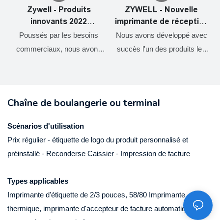
Zywell - Produits
ZYWELL - Nouvelle
innovants 2022
imprimante de réception
Impresora Trmica de
Square Shopify et tiroir
Poussés par les besoins
Nous avons développé avec
Vietas 80 mm imprimante
en espèces Port Factory
commerciaux, nous avons
succès l'un des produits les
thermique Bluetooth
OEM 80 mm Imprimante
constamment optimisé et
plus remarquables. Nous
ZY905 USB + RS232 +
de facture thermique
amélioré nos technologies.
avons mené de nombreuses
c
LAN + BT
USB
Ces technologies contribuent
expériences pratiques qui
Chaîne de boulangerie ou terminal
à notre processus de
prouvent que la nouvelle
fabrication à haute efficacité.
imprimante de réception
Scénarios d'utilisation
Dans le (s) champ
Square Shopify et le port de
Prix ​​régulier - étiquette de logo du produit personnalisé et
d'application des
caisse d'usine d'usine de 80
préinstallé - Reconderse Caissier - Impression de facture
imprimantes, les mini
mm de facture thermique
imprimantes, les imprimantes
peuvent fonctionner son plus
i
Types applicables
thermiques, les imprimantes
grand effet sur le terrain des
Imprimante d'étiquette de 2/3 pouces, 58/80 Imprimante
d'étiquettes, les imprimantes
imprimantes.
thermique, imprimante d'accepteur de facture automatique de
mobiles se révèlent très