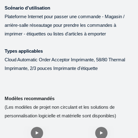
fabrication à haute efficacité.
imprimante de réception
Scénario d'utilisation
Dans le (s) champ
Square Shopify et le port de
Plateforme Internet pour passer une commande - Magasin /
d'application des
caisse d'usine d'usine de 80
arrière-salle réseautage pour prendre les commandes à
imprimantes, les mini
mm de facture thermique
imprimer - étiquettes ou listes d'articles à emporter
imprimantes, les imprimantes
peuvent fonctionner son plus
i
thermiques, les imprimantes
grand effet sur le terrain des
Types applicables
d'étiquettes, les imprimantes
imprimantes.
Cloud Automatic Order Acceptor Imprimante, 58/80 Thermal
mobiles se révèlent très
Imprimante, 2/3 pouces Imprimante d'étiquette
utiles.
Modèles recommandés
(Les modèles de projet non circulant et les solutions de
personnalisation logicielle et matérielle sont disponibles)