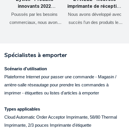
innovants 2022
imprimante de réception
Impresora Trmica de
Square Shopify et tiroir
Poussés par les besoins
Nous avons développé avec
Vietas 80 mm imprimante
en espèces Port Factory
commerciaux, nous avons
succès l'un des produits les
thermique Bluetooth
OEM 80 mm Imprimante
constamment optimisé et
plus remarquables. Nous
ZY905 USB + RS232 +
de facture thermique
amélioré nos technologies.
avons mené de nombreuses
c
LAN + BT
USB
Ces technologies contribuent
expériences pratiques qui
Spécialistes à emporter
à notre processus de
prouvent que la nouvelle
fabrication à haute efficacité.
imprimante de réception
Scénario d'utilisation
Dans le (s) champ
Square Shopify et le port de
Plateforme Internet pour passer une commande - Magasin /
d'application des
caisse d'usine d'usine de 80
arrière-salle réseautage pour prendre les commandes à
imprimantes, les mini
mm de facture thermique
imprimer - étiquettes ou listes d'articles à emporter
imprimantes, les imprimantes
peuvent fonctionner son plus
i
thermiques, les imprimantes
grand effet sur le terrain des
Types applicables
d'étiquettes, les imprimantes
imprimantes.
Cloud Automatic Order Acceptor Imprimante, 58/80 Thermal
mobiles se révèlent très
Imprimante, 2/3 pouces Imprimante d'étiquette
utiles.