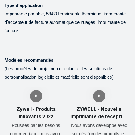
Type d'application
Imprimante portable, 58/80 Imprimante thermique, imprimante
d'accepteur de facture automatique de nuages, imprimante de
facture
Modèles recommandés
(Les modèles de projet non circulant et les solutions de
personnalisation logicielle et matérielle sont disponibles)
Zywell - Produits
ZYWELL - Nouvelle
innovants 2022
imprimante de réception
Impresora Trmica de
Square Shopify et tiroir
Poussés par les besoins
Nous avons développé avec
Vietas 80 mm imprimante
en espèces Port Factory
commerciaux, nous avons
succès l'un des produits les