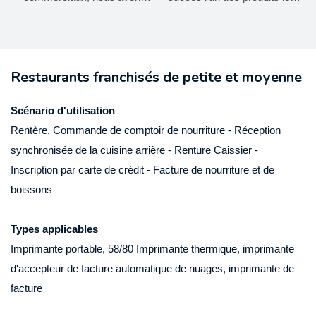
thermique Bluetooth
OEM 80 mm Imprimante
constamment optimisé et
plus remarquables. Nous
ZY905 USB + RS232 +
de facture thermique
amélioré nos technologies.
avons mené de nombreuses
c
LAN + BT
USB
Ces technologies contribuent
expériences pratiques qui
Restaurants franchisés de petite et moyenne
à notre processus de
prouvent que la nouvelle
fabrication à haute efficacité.
imprimante de réception
Scénario d'utilisation
Dans le (s) champ
Square Shopify et le port de
Rentère, Commande de comptoir de nourriture - Réception
d'application des
caisse d'usine d'usine de 80
synchronisée de la cuisine arrière - Renture Caissier -
imprimantes, les mini
mm de facture thermique
Inscription par carte de crédit - Facture de nourriture et de
imprimantes, les imprimantes
peuvent fonctionner son plus
i
boissons
thermiques, les imprimantes
grand effet sur le terrain des
d'étiquettes, les imprimantes
imprimantes.
Types applicables
mobiles se révèlent très
Imprimante portable, 58/80 Imprimante thermique, imprimante
utiles.
d'accepteur de facture automatique de nuages, imprimante de
facture