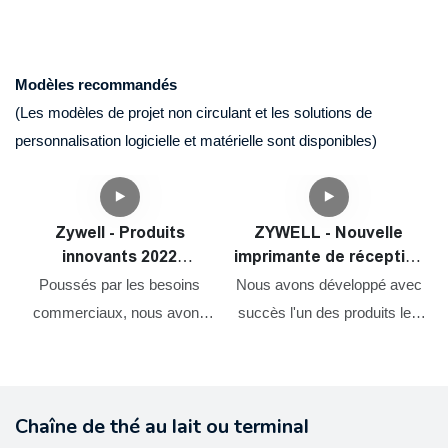
Modèles recommandés
(Les modèles de projet non circulant et les solutions de
personnalisation logicielle et matérielle sont disponibles)
Zywell - Produits
ZYWELL - Nouvelle
innovants 2022
imprimante de réception
Impresora Trmica de
Square Shopify et tiroir
Poussés par les besoins
Nous avons développé avec
Vietas 80 mm imprimante
en espèces Port Factory
commerciaux, nous avons
succès l'un des produits les
thermique Bluetooth
OEM 80 mm Imprimante
constamment optimisé et
plus remarquables. Nous
ZY905 USB + RS232 +
de facture thermique
amélioré nos technologies.
avons mené de nombreuses
c
LAN + BT
USB
Ces technologies contribuent
expériences pratiques qui
Chaîne de thé au lait ou terminal
à notre processus de
prouvent que la nouvelle