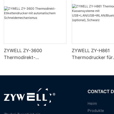
ZYWELL ZY-3600
ZYWELL ZY-H861
Thermodirekt-
Thermodrucker für
Etikettendrucker mit
Kassensysteme mit
automatischem
USB+LAN/USB+WLA
Schneidemechanismus
ooth (optional), S
CONTACT D
Heim
Produkte