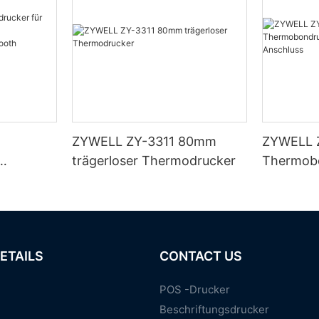
ZYWELL ZY-3311 80mm
ZYWELL 
trägerloser Thermodrucker
Thermobo
USB- un
N/Bluet
chwarz
ETAILS
CONTACT US
POS -Drucker
Beschriftungsdrucker