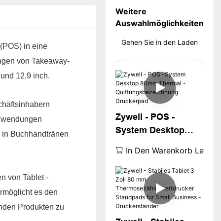
Weitere
Auswahlmöglichkeiten
Gehen Sie in den Laden
 (POS) in eine
ungen von Takeaway-
und 12,9 inch.
schäftsinhabern
Zywell - POS -
 Anwendungen
System Desktop
n in Buchhandtränen
80mm Thermal -
In Den Warenkorb Legen
Quittungsbezeichnu
ng Druckerpad
n von Tablet -
rmöglicht es den
enden Produkten zu