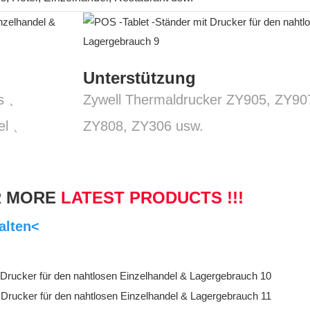
Unterstützung
us 、
Zywell Thermaldrucker ZY905, ZY90
el 、
ZY808, ZY306 usw.
R MORE
LATEST PRODUCTS !!!
halten<