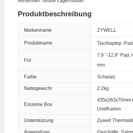
versenden. Große Lagerhäuser.
Produktbeschreibung
Markenname
ZYWELL
Produktname
Tischlaptop -Pa
7.9 "-12.9" Pad,
Für
mm
Farbe
Schwarz
Nettogewicht
2.2kg
435x263x70mm 
Einzelne Box
Unit/Karton
Unterstützung
Zywell Thermald
Anwendung
Geschäfte, Salon