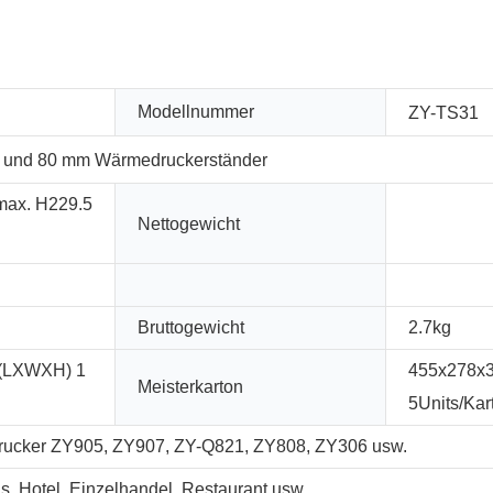
Modellnummer
ZY-TS31
d und 80 mm Wärmedruckerständer
 max. H229.5
Nettogewicht
Bruttogewicht
2.7kg
(LXWXH) 1
455x278x
Meisterkarton
5Units/Kar
rucker ZY905, ZY907, ZY-Q821, ZY808, ZY306 usw.
s, Hotel, Einzelhandel, Restaurant usw.