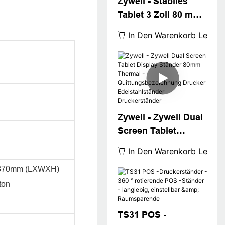
Zywell - Stabiles
Tablet 3 Zoll 80 mm
Thermosezähletikett
In Den Warenkorb Legen
drucker Standpads
für Small Business -
Druckerständer
Zywell - Zywell Dual
Screen Tablet
Display Ständer
In Den Warenkorb Legen
80mm Thermal -
370mm (LXWXH)
Quittungsbezeichnu
ton
ng Drucker
Edelstahlständer
Druckerständer
TS31 POS -