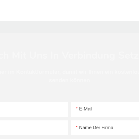
ch Mit Uns In Verbindung Set
er im Kontaktformular, damit wir Ihnen ein kostenlo
senden können
E-Mail
Name Der Firma