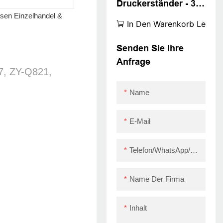
Druckerständer - 360
° rotierende POS -
In Den Warenkorb Legen
Ständer - langlebig,
einstellbar &
Senden Sie Ihre
Raumsparende
Anfrage
7, ZY-Q821,
Name
E-Mail
Telefon/WhatsApp/Skype
Name Der Firma
Inhalt