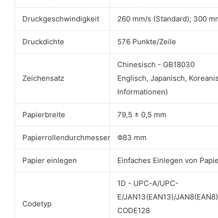
Druckgeschwindigkeit
260 mm/s (Standard); 300 m
Druckdichte
576 Punkte/Zeile
Chinesisch - GB18030
Zeichensatz
Englisch, Japanisch, Koreani
Informationen)
Papierbreite
79,5 ± 0,5 mm
Papierrollendurchmesser
Φ83 mm
Papier einlegen
Einfaches Einlegen von Papi
1D - UPC-A/UPC-
E/JAN13(EAN13)/JAN8(EAN
Codetyp
CODE128