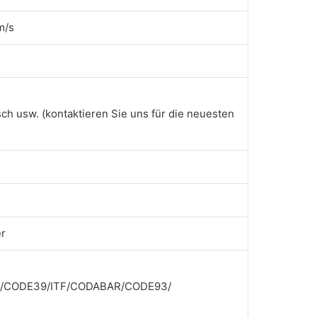
m/s
sch usw. (kontaktieren Sie uns für die neuesten
er
8)/CODE39/ITF/CODABAR/CODE93/