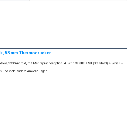
ck, 58 mm Thermodrucker
ws/IOS/Android, mit Mehrsprachenoption. 4. Schnittstelle: USB (Standard) + Seriell + 
tels und viele andere Anwendungen