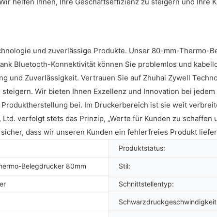
 Wir helfen Ihnen, Ihre Geschäftseffizienz zu steigern und Ihr
chnologie und zuverlässige Produkte. Unser 80-mm-Thermo-Bele
Dank Bluetooth-Konnektivität können Sie problemlos und kabell
ng und Zuverlässigkeit. Vertrauen Sie auf Zhuhai Zywell Technol
 steigern. Wir bieten Ihnen Exzellenz und Innovation bei jedem
Produktherstellung bei. Im Druckerbereich ist sie weit verbreit
td. verfolgt stets das Prinzip, „Werte für Kunden zu schaffen 
 sicher, dass wir unseren Kunden ein fehlerfreies Produkt liefer
Produktstatus:
Thermo-Belegdrucker 80mm
Stil:
er
Schnittstellentyp:
Schwarzdruckgeschwindigkeit