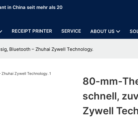
nt in China seit mehr als 20
RECEIPT PRINTER
SERVICE
ABOUT US
SO
ig, Bluetooth – Zhuhai Zywell Technology.
80-mm-The
schnell, zu
Zywell Tec