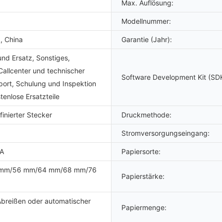
Max. Auflösung:
Modellnummer:
, China
Garantie (Jahr):
nd Ersatz, Sonstiges,
Callcenter und technischer
Software Development Kit (SDK
port, Schulung und Inspektion
tenlose Ersatzteile
inierter Stecker
Druckmethode:
Stromversorgungseingang:
5A
Papiersorte:
 mm/56 mm/64 mm/68 mm/76
Papierstärke:
Abreißen oder automatischer
Papiermenge: