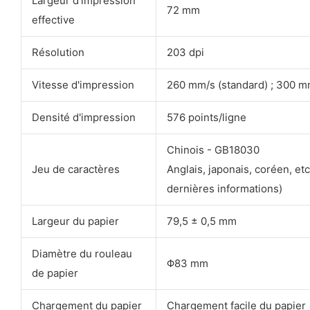
Largeur d'impression
72 mm
effective
Résolution
203 dpi
Vitesse d'impression
260 mm/s (standard) ; 300 m
Densité d'impression
576 points/ligne
Chinois - GB18030
Jeu de caractères
Anglais, japonais, coréen, et
dernières informations)
Largeur du papier
79,5 ± 0,5 mm
Diamètre du rouleau
Φ83 mm
de papier
Chargement du papier
Chargement facile du papier