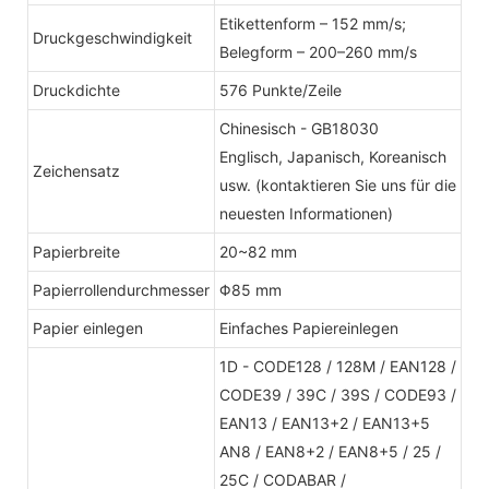
Etikettenform – 152 mm/s;
Druckgeschwindigkeit
Belegform – 200–260 mm/s
Druckdichte
576 Punkte/Zeile
Chinesisch - GB18030
Englisch, Japanisch, Koreanisch
Zeichensatz
usw. (kontaktieren Sie uns für die
neuesten Informationen)
Papierbreite
20~82 mm
Papierrollendurchmesser
Φ85 mm
Papier einlegen
Einfaches Papiereinlegen
1D - CODE128 / 128M / EAN128 /
CODE39 / 39C / 39S / CODE93 /
EAN13 / EAN13+2 / EAN13+5
AN8 / EAN8+2 / EAN8+5 / 25 /
25C / CODABAR /