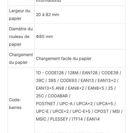
informations)
Largeur du
20 à 82 mm
papier
Diamètre du
rouleau de
Φ85 mm
papier
Chargement
Chargement facile du papier
du papier
1D - CODE128 / 128M / EAN128 / CODE39 /
39C / 39S / CODE93 / EAN13 / EAN13+2 /
EAN13+5 AN8 / EAN8+2 / EAN8+5 / 25 /
25C / CODABAR /
Code-
POSTNET / UPC-A / UPCA+2 / UPCA+5 /
barres
UPC-E / UPCE+2 / UPC-E+5 / CPOST / MSI /
MSIC / PLESSEY / ITF14 / EAN14