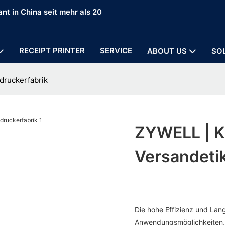
nt in China seit mehr als 20
RECEIPT PRINTER
SERVICE
ABOUT US
SO
druckerfabrik
ZYWELL | Ka
Versandeti
Die hohe Effizienz und Lang
Anwendungsmöglichkeiten, b