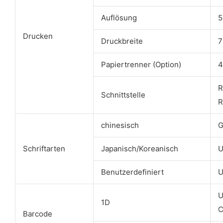
Auflösung
5
Drucken
Druckbreite
7
Papiertrenner (Option)
4
R
Schnittstelle
R
chinesisch
G
Schriftarten
Japanisch/Koreanisch
U
Benutzerdefiniert
U
U
1D
C
Barcode