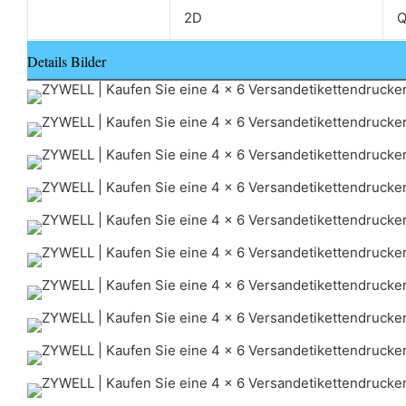
2D
Q
Details Bilder