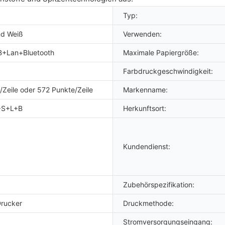
Typ:
nd Weiß
Verwenden:
+Lan+Bluetooth
Maximale Papiergröße:
Farbdruckgeschwindigkeit:
Zeile oder 572 Punkte/Zeile
Markenname:
+S+L+B
Herkunftsort:
Kundendienst:
Zubehörspezifikation:
Drucker
Druckmethode:
Stromversorgungseingang: