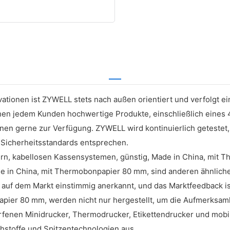
ationen ist ZYWELL stets nach außen orientiert und verfolgt ei
chen jedem Kunden hochwertige Produkte, einschließlich eines
hnen gerne zur Verfügung. ZYWELL wird kontinuierlich getestet,
Sicherheitsstandards entsprechen.
n, kabellosen Kassensystemen, günstig, Made in China, mit 
e in China, mit Thermobonpapier 80 mm, sind anderen ähnlich
f dem Markt einstimmig anerkannt, und das Marktfeedback is
pier 80 mm, werden nicht nur hergestellt, um die Aufmerksamk
orfenen Minidrucker, Thermodrucker, Etikettendrucker und mobi
hstoffe und Spitzentechnologien aus.