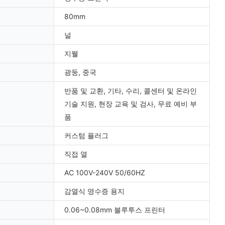
80mm
널
지웰
광둥, 중국
반품 및 교환, 기타, 수리, 콜센터 및 온라인
기술 지원, 현장 교육 및 검사, 무료 예비 부
품
커스텀 플러그
직접 열
AC 100V-240V 50/60HZ
감열식 영수증 용지
0.06~0.08mm 블루투스 프린터