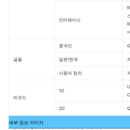
스
인터페이스
중국인
G
글꼴
일본/한국
사용자 정의
U
1D
C
바코드
2D
세부 정보 이미지