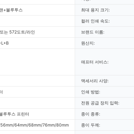
B+랜+블루투스
최대 용지 크기:
컬러 인쇄 속도:
 또는 572도트/라인
브랜드 이름:
+L+B
원산지:
애프터 서비스:
액세서리 사양:
터
인쇄 방법:
전원 공급 장치 입력:
5A 블루투스 프린터
종이 종류:
/56mm/64mm/68mm/76mm/80mm
종이 두께: