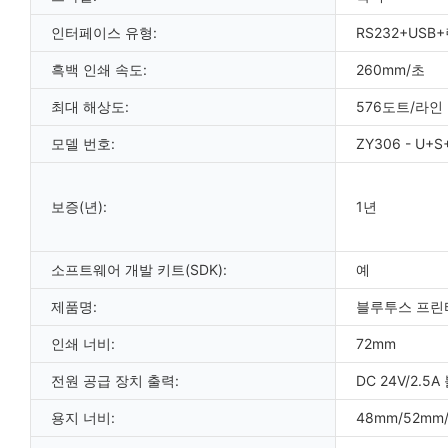
인터페이스 유형:
RS232+US
흑백 인쇄 속도:
260mm/초
최대 해상도:
576도트/라인
모델 번호:
ZY306 - U+S
보증(년):
1년
소프트웨어 개발 키트(SDK):
예
제품명:
블루투스 프린
인쇄 너비:
72mm
전원 공급 장치 출력:
DC 24V/2.
용지 너비:
48mm/52mm