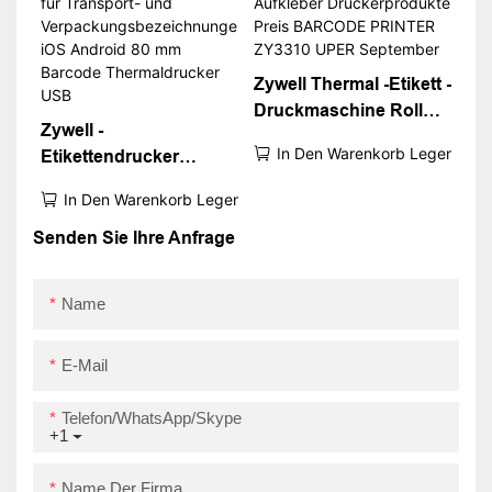
Code -Drucker USB+Rs
Zywell Thermal -Etikett -
Druckmaschine Roll
Zywell -
Aufkleber
In Den Warenkorb Legen
Etikettendrucker
Druckerprodukte Preis
ZY3310 für Transport-
BARCODE PRINTER
In Den Warenkorb Legen
und
ZY3310 UPER
Verpackungsbezeichnu
Senden Sie Ihre Anfrage
September
ngen iOS Android 80
mm Barcode
Name
Thermaldrucker USB
E-Mail
Telefon/WhatsApp/Skype
+1
Name Der Firma