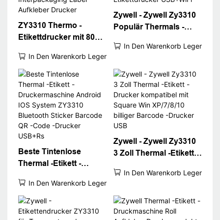
Zywell - Zywell Zy3310
ZY3310 Thermo -
Populär Thermals -
Etikettdrucker mit 80
Etikett Drucker
In Den Warenkorb Legen
mm 3 -Zoll -
Thermaldrucker POS
In Den Warenkorb Legen
Etikettenbarcode -
80 mm 3 "Thermo -
Drucker USB -Port WiFi
Etikettdrucker
Interpackaging Label
USB+WiFi
Aufkleber Drucker
Zywell - Zywell Zy3310
Beste Tintenlose
3 Zoll Thermal -Etikett -
Thermal -Etikett -
Drucker kompatibel mit
In Den Warenkorb Legen
Druckermaschine
Square Win XP/7/8/10
In Den Warenkorb Legen
Android IOS System
billiger Barcode -
ZY3310 Bluetooth
Drucker USB
Sticker Barcode QR -