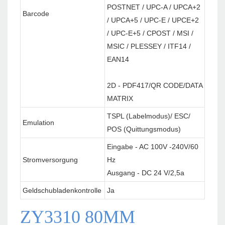
POSTNET / UPC-A / UPCA+2
Barcode
/ UPCA+5 / UPC-E / UPCE+2
/ UPC-E+5 / CPOST / MSI /
MSIC / PLESSEY / ITF14 /
EAN14
2D - PDF417/QR CODE/DATA
MATRIX
TSPL (Labelmodus)/ ESC/
Emulation
POS (Quittungsmodus)
Eingabe - AC 100V -240V/60
Stromversorgung
Hz
Ausgang - DC 24 V/2,5a
Geldschubladenkontrolle
Ja
ZY3310 80MM