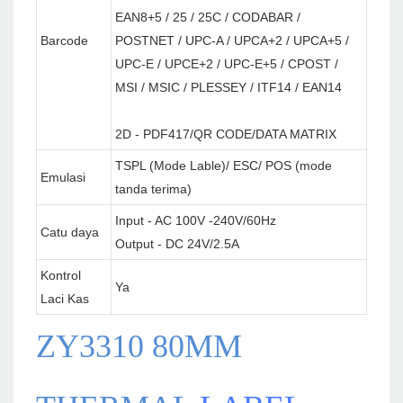
EAN8+5 / 25 / 25C / CODABAR /
Barcode
POSTNET / UPC-A / UPCA+2 / UPCA+5 /
UPC-E / UPCE+2 / UPC-E+5 / CPOST /
MSI / MSIC / PLESSEY / ITF14 / EAN14
2D - PDF417/QR CODE/DATA MATRIX
TSPL (Mode Lable)/ ESC/ POS (mode
Emulasi
tanda terima)
Input - AC 100V -240V/60Hz
Catu daya
Output - DC 24V/2.5A
Kontrol
Ya
Laci Kas
ZY3310 80MM