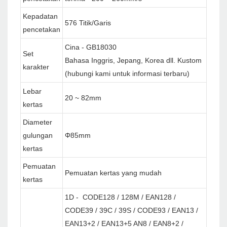
Kepadatan
576 Titik/Garis
pencetakan
Cina - GB18030
Set
Bahasa Inggris, Jepang, Korea dll. Kustom
karakter
(hubungi kami untuk informasi terbaru)
Lebar
20 ~ 82mm
kertas
Diameter
gulungan
Φ85mm
kertas
Pemuatan
Pemuatan kertas yang mudah
kertas
1D - CODE128 / 128M / EAN128 /
CODE39 / 39C / 39S / CODE93 / EAN13 /
EAN13+2 / EAN13+5 AN8 / EAN8+2 /