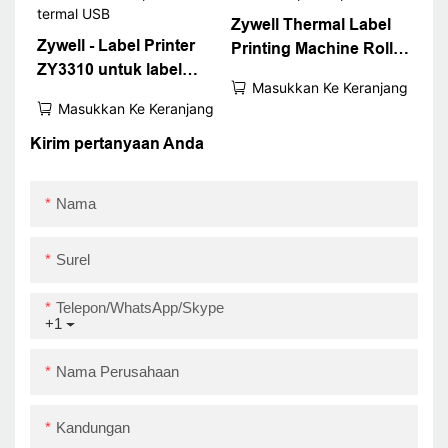
Zywell Thermal Label
Zywell - Label Printer
Printing Machine Roll
ZY3310 untuk label
Sticker Printer Produk
Masukkan Ke Keranjang
transportasi dan
Harga Tag Barcode
Masukkan Ke Keranjang
pengemasan iOS
Printer ZY3310 Uper
android 80mm barcode
Kirim pertanyaan Anda
September
printer termal USB
Nama
Surel
Telepon/WhatsApp/Skype
+1
Nama Perusahaan
Kandungan