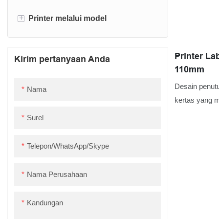
+
Printer melalui model
Label printer
Printer La
Kirim pertanyaan Anda
Printer kwitansi
110mm
Desain penutu
Nama
kertas yang m
membantu men
Surel
Desain tanpa 
dengan duduk
Telepon/WhatsApp/Skype
gulungan kert
profesional, 
Nama Perusahaan
Identifikasi o
Gulungan per
Kandungan
kertas.