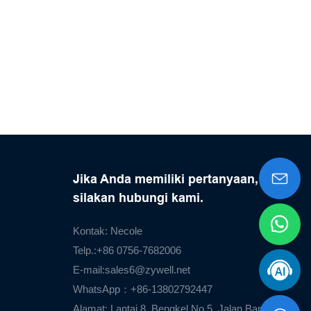
Jika Anda memiliki pertanyaan,
silakan hubungi kami.
Kontak: Necole
Telp.:+86 0756-7682006
E-mail:
sales6@zywell.net
WhatsApp：+86-13802792447
Alamat: Lantai 8, Bengkel No.5, Jalan Bandara