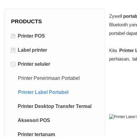
Zywell
porta
PRODUCTS
Bluetooth yan
portabel dapa
+
Printer POS
+
Label printer
Printer kwitansi 80mm
Kita
Printer 
perhiasan, la
-
Printer seluler
Printer tanda terima 58mm
Printer label 4 inci
Printer label 3 inci
Printer Penerimaan Portabel
Printer Label Portabel
Printer Desktop Transfer Termal
Aksesori POS
Printer tertanam