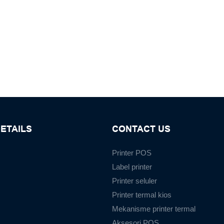
ETAILS
CONTACT US
Printer POS
Label printer
Printer seluler
Printer termal kios
Mekanisme printer termal
Aksesori POS