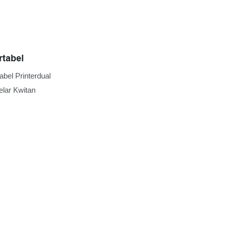
rtabel
bel Printerdual
elar Kwitan