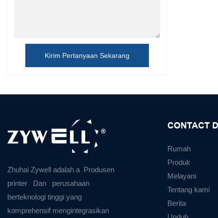
Kirim Pertanyaan Sekarang
CONTACT D
Rumah
Produk
Zhuhai Zywell adalah a
Produsen
Melayani
printer
Dan
perusahaan
Tentang kami
berteknologi tinggi yang
Berita
komprehensif mengintegrasikan
Unduh