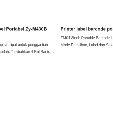
bel Portabel Zy-M430B
Printer label barcode po
ZM04 3Inch Portable Barcode La
p sisi lipat untuk penggantian
Mode Pemilihan, Label dan Sak
udah. ​​Tambahkan 4 Rol Bantu
gurangi kemacetan kertas.
tempat sampah kertas, tersedia
an eksternal untuk mendukung
as besar. Kepala cetak tahan aus
dirancang untuk pencetakan.
tomatis, pemosisian cerdas.
tama untuk mengurangi biaya