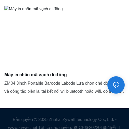
Máy in nhãn mã vạch di động
ZM04 3inch Portable Barcode Labode Lựa chọn chế độ, nhãn
và công tắc biên lai tại kết nối willbluetooth hoặc wifi, có thể tự
do in bất kỳ kích thước nào, trọng lượng nhẹ, có thể được thực
hiện với một chiếc ba lô nhỏ được sử dụng trong các siêu thị,
quán cà phê, cửa hàng và nhà hàng, ETC, ETC
Bản quyền © 2025 Zhuhai Zywell Technology Co., Ltd. -
www.zywell.net Tất cả các quyền.
粤ICP备2022019545号
|