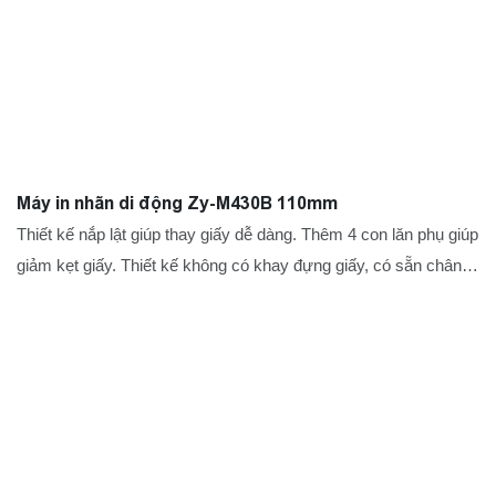
Máy in nhãn di động Zy-M430B 110mm
Thiết kế nắp lật giúp thay giấy dễ dàng. Thêm 4 con lăn phụ giúp
giảm kẹt giấy. Thiết kế không có khay đựng giấy, có sẵn chân
đế ngoài để đỡ các cuộn giấy lớn. Đầu in chống mài mòn
chuyên nghiệp, được thiết kế để in. Nhận dạng tự động, định vị
thông minh. Cuộn lại lần đầu tiên để giảm chi phí giấy.