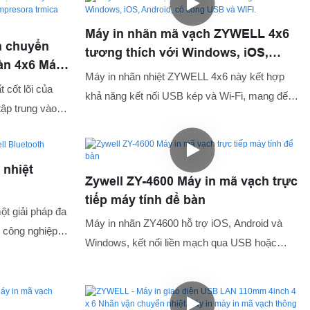
Máy in nhãn mã vạch ZYWELL 4x6
n chuyển
tương thích với Windows, iOS,
bàn 4x6 Máy
Android, có cổng USB và WIFI.
Máy in nhãn nhiệt ZYWELL 4x6 này kết hợp
resora
 cốt lõi của
khả năng kết nối USB kép và Wi-Fi, mang đến
B+BT
tập trung vào
sự linh hoạt trong việc in ấn trên các thiết bị
công nghệ hiện
Windows, iOS và Android.
ành lập. Hiện
để sản xuất máy
 nhiệt
Zywell ZY-4600 Máy in mã vạch trực
ãn, máy in di
tiếp máy tính để bàn
các) ứng dụng
ột giải pháp đa
Máy in nhãn ZY4600 hỗ trợ iOS, Android và
 công nghiệp
Windows, kết nối liền mạch qua USB hoặc
 sức khỏe và
Bluetooth. Với cả hai tùy chọn cuộn giấy bên
uất đáng tin cậy
ngoài và tích hợp, nó thích nghi với các quy
àng tồn kho và
trình công việc khác nhau và in tốc độ cao