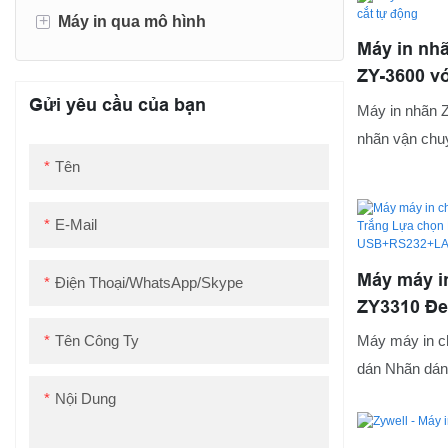
+
Máy in qua mô hình
Máy in nhã
Máy in nhãn
ZY-3600 vớ
Gửi yêu cầu của bạn
Máy in nhãn Z
Máy in biên lai
nhãn vận chu
Tên
dấu kho hàng v
E-Mail
Máy máy i
Điện Thoại/WhatsApp/Skype
ZY3310 Đe
Nhãn dán 
Tên Công Ty
Máy máy in c
USB+RS23
dán Nhãn dán 
được phát tri
Nội Dung
triển độc lập