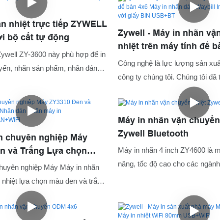
n nhiệt trực tiếp ZYWELL
Zywell - Máy in nhãn vậ
i bộ cắt tự động
nhiệt trên máy tính để 
ywell ZY-3600 này phù hợp để in
in nhãn dán Waybill Imp
Công nghệ là lực lượng sản xuất
yển, nhãn sản phẩm, nhãn đánh
trmica với giấy BIN US
công ty chúng tôi. Chúng tôi đã 
à nhãn giá bán lẻ, v.v.
việc cải thiện và nâng cấp các 
đang được sử dụng kể từ khi th
tại, chúng tôi chủ yếu áp dụng 
Máy in nhãn vận chuyển
in mini, máy in nhiệt, máy in nh
Zywell Bluetooth
n chuyên nghiệp Máy
động. Nó được sử dụng trong (
n và Trắng Lựa chọn
Máy in nhãn 4 inch ZY4600 là m
của máy in
Nhãn máy in
năng, tốc độ cao cho các ngành
huyên nghiệp Máy Máy in nhãn
2+LAN+WiFi
như bán lẻ, hậu cần, chăm sóc
nhiệt lựa chọn màu đen và trắng
kho lưu trữ. Nó cung cấp hiệu s
ển thông qua nghiên cứu và phát
cho nhãn vận chuyển, quản lý h
 không chỉ có chức năng mạnh mẽ
gắn thẻ sản phẩm