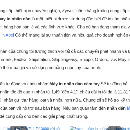
ng cấp thiết bị in chuyên nghiệp, Zywell luôn khăng khăng cung cấ
áy in nhãn dán
là một thiết bị được sử dụng đặc biệt để in các nhã
, hàng hóa bán lẻ và các lĩnh vực khác. Cho dù bạn đang tham gia và
 in Abel
Có thể mang lại sự thuận tiện và hiệu quả cho doanh nghiệp 
hãn của chúng tôi tương thích với tất cả các chuyển phát nhanh và tấ
ark, FedEx, Shipstation, Shippingeasy, Shippo, Ordoro, v.v. Máy 
ó thể mua giá và sử dụng nó bằng ngón tay của mình.
ãn tự động và chèn nhãn:
Máy in nhãn dán cầm tay
Sẽ tự động bắt
nhãn tốc độ cao in nhãn từ 1,49 "đến 4,1", chiều dài in tối đa là 11
, nhãn gửi thư hàng loạt và nhiều hơn nữa. Chúng tôi sẽ hỗ trợ kỹ th
 của bạn về hỗ trợ sau bán hàng. Nếu bạn quan tâm đến
nhãn dán
M
để cung cấp cho bạn các giải pháp chất lượng.