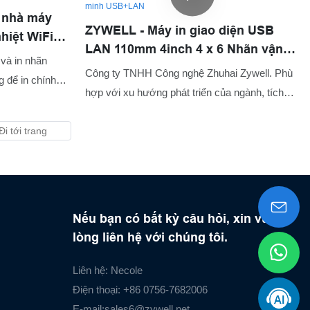
trong bất kỳ cài đặt kinh doanh nào
t nhà máy
ZYWELL - Máy in giao diện USB
hiệt WiFi
LAN 110mm 4inch 4 x 6 Nhãn vận
 và in nhãn
chuyển nhiệt Máy in máy in mã
Công ty TNHH Công nghệ Zhuhai Zywell. Phù
 để in chính
vạch thông minh USB+LAN
hợp với xu hướng phát triển của ngành, tích
B để lưu trữ
hợp các nguồn lực vượt trội nội bộ, áp dụng
ài tùy chọn cho
công nghệ sản xuất và công nghệ sản xuất tiên
ả năng có thể
tiến của ngành công nghiệp, và tạo thành công
máy in giao diện USB LAN 110mm 4 x 6 Nhãn
vận chuyển nhiệt máy in mã vạch thông minh
với hiệu suất tuyệt vời và chất lượng đáng tin
Nếu bạn có bất kỳ câu hỏi, xin vui
cậy
lòng liên hệ với chúng tôi.
Liên hệ: Necole
Điện thoại: +86 0756-7682006
E-mail:
sales6@zywell.net