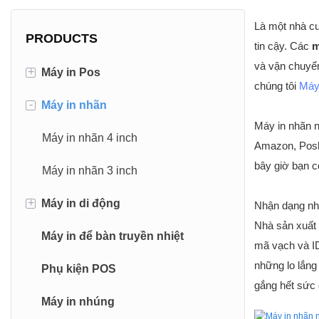
Là một nhà cu
PRODUCTS
tin cậy. Các
m
và vận chuyển
+
Máy in Pos
chúng tôi
Máy
-
Máy in nhãn
Máy in biên lai 80mm
Máy in nhãn n
Máy in biên lai 58mm
Máy in nhãn 4 inch
Amazon, Poshm
bây giờ bạn c
Máy in nhãn 3 inch
+
Máy in di động
Nhận dạng nh
Nhà sản xuất 
Máy in để bàn truyền nhiệt
Máy in Biên lai di động
mã vạch và ID
những lo lắng
Phụ kiện POS
Máy in nhãn di động
gắng hết sức 
Máy in nhúng