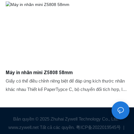
Máy in nhãn mini Z5808 58mm
Giấy có thể điều chỉnh riêng biệt để đáp ứng kích thước nhãn
khác nhau Thiết kế PaperTypce C, bộ chuyển đổi tích hợp, lưu
chế độ chế độ nút không gian, dễ dàng điều trị
Bản quyền © 2025 Zhuhai Zywell Technology Co., Ltd. -
www.zywell.net Tất cả các quyền.
粤ICP备2022019545号
|