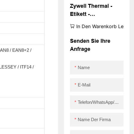
Zywell Thermal -
Etikett -
Druckmaschine Roll
In Den Warenkorb Legen
Aufkleber
Druckerprodukte
Senden Sie Ihre
Preis BARCODE
Anfrage
AN8 / EAN8+2 /
PRINTER ZY3310
UPER September
ESSEY / ITF14 /
Name
E-Mail
Telefon/WhatsApp/Skype
Name Der Firma