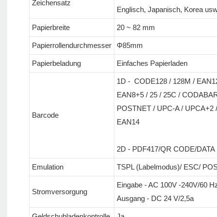
Zeichensatz
Englisch, Japanisch, Korea usw
Papierbreite
20 ~ 82 mm
Papierrollendurchmesser
Φ85mm
Papierbeladung
Einfaches Papierladen
1D - CODE128 / 128M / EAN12
EAN8+5 / 25 / 25C / CODABAR
POSTNET / UPC-A / UPCA+2 / 
Barcode
EAN14
2D - PDF417/QR CODE/DATA
Emulation
TSPL (Labelmodus)/ ESC/ POS
Eingabe - AC 100V -240V/60 H
Stromversorgung
Ausgang - DC 24 V/2,5a
Geldschubladenkontrolle
Ja