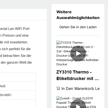
Weitere
Auswahlmöglichkeiten
Gehen Sie in den Laden
rial Lan WiFi Port
n Preisen und eine
le mit erweiterten
ich perfekt für die
d betrachten Sie die
f der ganzen Welt die
ZY3310 Thermo -
Etikettdrucker mit 80
mm 3 -Zoll -
Weiß
In Den Warenkorb Legen
Etikettenbarcode -
AN+WiFi
Drucker USB -Port
WiFi Interpackaging