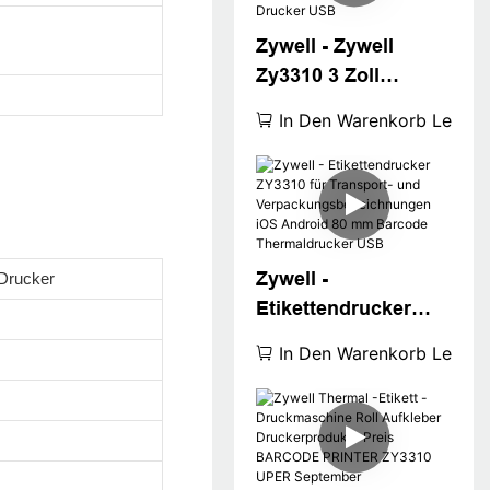
USB+Rs
Zywell - Zywell
Zy3310 3 Zoll
Thermal -Etikett -
In Den Warenkorb Legen
Drucker kompatibel
mit Square Win
XP/7/8/10 billiger
Barcode -Drucker
USB
Zywell -
 Drucker
Etikettendrucker
ZY3310 für
In Den Warenkorb Legen
Transport- und
Verpackungsbezeich
nungen iOS Android
80 mm Barcode
Thermaldrucker USB