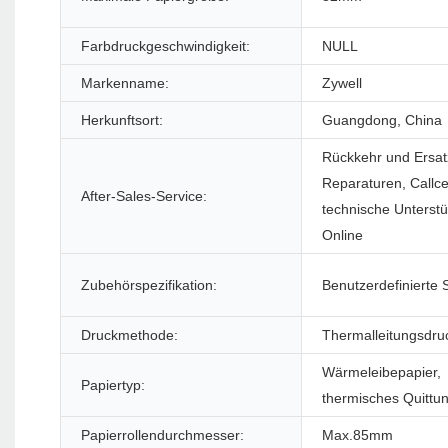
Farbdruckgeschwindigkeit:
NULL
Markenname:
Zywell
Herkunftsort:
Guangdong, China
Rückkehr und Ersat
Reparaturen, Callc
After-Sales-Service:
technische Unterstü
Online
Zubehörspezifikation:
Benutzerdefinierte 
Druckmethode:
Thermalleitungsdru
Wärmeleibepapier,
Papiertyp:
thermisches Quittu
Papierrollendurchmesser:
Max.85mm