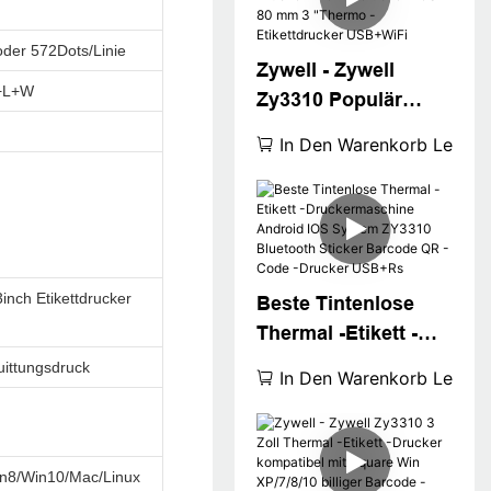
Label Aufkleber
Drucker
oder 572Dots/Linie
Zywell - Zywell
+L+W
Zy3310 Populär
Thermals -Etikett
In Den Warenkorb Legen
Drucker
Thermaldrucker POS
80 mm 3 "Thermo -
Etikettdrucker
USB+WiFi
inch Etikettdrucker
Beste Tintenlose
Thermal -Etikett -
Druckermaschine
uittungsdruck
In Den Warenkorb Legen
Android IOS System
ZY3310 Bluetooth
Sticker Barcode QR
n8/Win10/Mac/Linux
-Code -Drucker