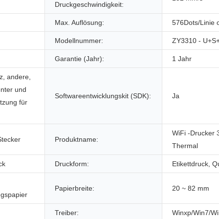
Druckgeschwindigkeit:
Max. Auflösung:
576Dots/Linie 
Modellnummer:
ZY3310 - U+S
Garantie (Jahr):
1 Jahr
z, andere,
enter und
Softwareentwicklungskit (SDK):
Ja
tzung für
WiFi -Drucker 3
Stecker
Produktname:
Thermal
ck
Druckform:
Etikettdruck, Q
Papierbreite:
20 ~ 82 mm
ngspapier
Treiber:
Winxp/Win7/Wi