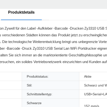
Produktdetails
on Zywell für den Label -Aufkleber -Barcode -Drucken Zy3310 USB Se
us verschiedenen Städten können das Produkt jetzt zu erschwingliche
. Die technologische Weiterentwicklung bringt uns unbegrenzte Vortei
ber -Barcode -Druck Zy3310 USB Serial Lan WiFi Portdrucker eignen s
alten Sie sich immer an die marktorientierte Geschäftsphilosophie un
r versuchen, ein solides Vertriebsnetzwerk einzurichten und Kunden au
Produktstatus:
Aktie
Stil:
Schwarz und 
Schnittstellentyp:
USB+Serial+L
Schwarze
152 mm/s