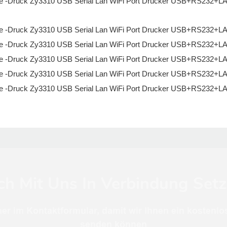
ch Mit Uns In Verbindung Set
er im Kontaktformular, damit wir Ihnen ein kostenlo
senden können