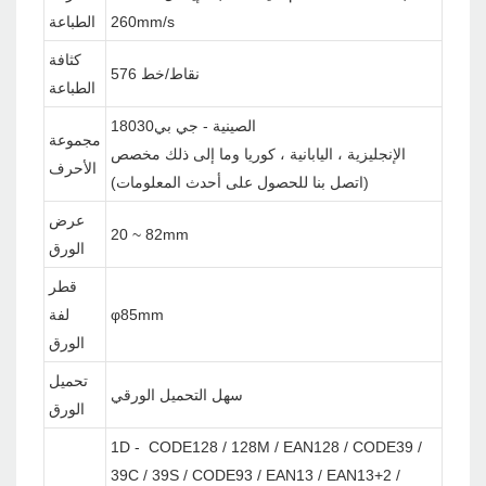
260mm/s
الطباعة
كثافة
576 نقاط/خط
الطباعة
الصينية - جي بي18030
مجموعة
الإنجليزية ، اليابانية ، كوريا وما إلى ذلك مخصص
الأحرف
(اتصل بنا للحصول على أحدث المعلومات)
عرض
20 ~ 82mm
الورق
قطر
φ85mm
لفة
الورق
تحميل
سهل التحميل الورقي
الورق
1D - CODE128 / 128M / EAN128 / CODE39 /
39C / 39S / CODE93 / EAN13 / EAN13+2 /