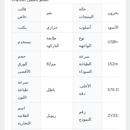
حالة
قالب
مخزون
نعم
المنتجات:
خاص:
أبيض والأسود
أسلوب:
حراري
يكتب:
نوع
طابعة
USB+Serial
يستخدم:
الواجهة:
الباركود
سرعة
حجم
152mm/s
الطباعة
مم82
الورق
السوداء:
الأقصى:
سرعة
الأعلى.
باطل
طباعة
دقة:
اللون:
اسم
رقم
ZY3310 - 
زيويل
العلامة
النموذج:
التجارية: