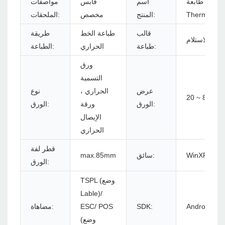
طابعة WiFi 3inch Label Printer
اسم
قابس
مواصفات
Thermal
المنتج:
مخصص
الملحقات:
قالب
طباعة الخط
طريقة
اعة الاستلام
طباعة:
الحراري
الطباعة:
ورق
التسمية
عرض
الحراري ،
نوع
20 ~ 82mm
الورق:
ورقة
الورق:
الإيصال
الحراري
قطر لفة
WinXP/Win7
سائق:
max.85mm
الورق:
TSPL (وضع
Lable)/
Android/iOS
SDK:
ESC/ POS
مضاهاة:
(وضع