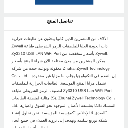
تفاصيل المنتج
الآلاف من المشترين الذين كانوا يبحثون عن طابعات حرارية
Zywell ذات الجودة العليا للملصقات الرمز الشريطي طباعة
Zy3310 USB LAN WiFi Port بأسعار منخفضة من Zywell.
يمكن للمشترين من مدن مختلفة الآن شراء المنتج بأسعار
معقولة ونوعية جيدة من شركة Zhuhai Zywell Technology
Co. ، Ltd .. إن التقدم في التكنولوجيا يجلب لنا مزايا غير محدودة
تشمل مزايا المنتج الموسعة. الطابعات الحرارية للملصقات
لتصنيف الرمز الشريطي طباعة Zy3310 USB Lan WiFi Port
مثالية لمنطقة الطابعات (S). Zhuhai Zywell Technology Co. ،
Ltd. التمسك دائمًا بفلسفة الأعمال الموجهة نحو السوق واعتبارها
"الصدق & الإخلاص "كمؤسسة للمؤسسة. نحن نحاول إنشاء
شبكة توزيع سليمة ونهدف إلى تزويد العملاء في جميع أنحاء
العالم بأفضل الخدمات.