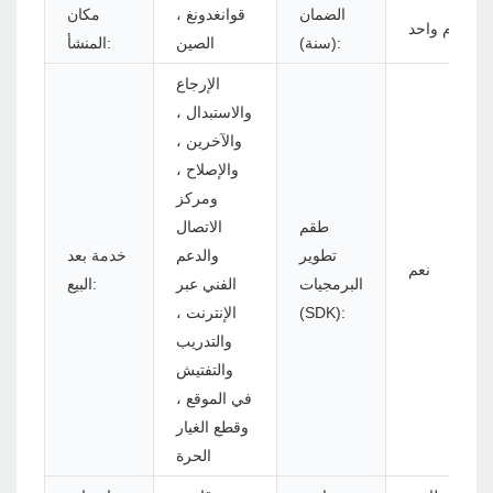
الضمان
قوانغدونغ ،
مكان
عام واحد
(سنة):
الصين
المنشأ:
الإرجاع
والاستبدال ،
والآخرين ،
والإصلاح ،
ومركز
طقم
الاتصال
تطوير
والدعم
خدمة بعد
نعم
البرمجيات
الفني عبر
البيع:
(SDK):
الإنترنت ،
والتدريب
والتفتيش
في الموقع ،
وقطع الغيار
الحرة