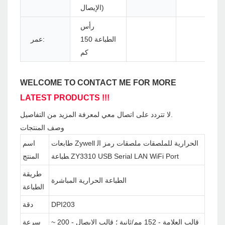
الإيصال)
رأس
الطباعة 150
عمر:
كم
WELCOME TO CONTACT ME FOR MORE
LATEST PRODUCTS !!!
لا تتردد على اتصال معي لمعرفة المزيد من التفاصيل.
وصف المنتجات
طابعات Zywell الحرارية للملصقات ملصقات رمز ال
اسم
طباعة ZY3310 USB Serial LAN WiFi Port
المنتج
طريقة
الطباعة الحرارية المباشرة
الطباعة
DPI203
دقة
قالب العلامة - 152 مم/ثانية ؛ قالب الإيصال - 200 ~
سرعة