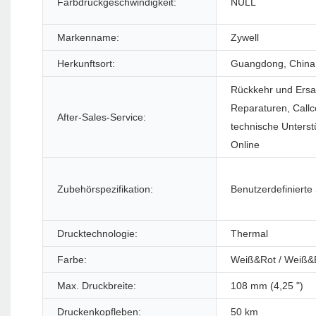
Farbdruckgeschwindigkeit:
NULL
Markenname:
Zywell
Herkunftsort:
Guangdong, China
Rückkehr und Ersa
Reparaturen, Callc
After-Sales-Service:
technische Unterst
Online
Zubehörspezifikation:
Benutzerdefinierte
Drucktechnologie:
Thermal
Farbe:
Weiß&Rot / Weiß&
Max. Druckbreite:
108 mm (4,25 ")
Druckenkopfleben:
50 km