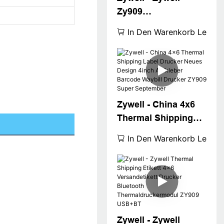
Zy909
Thermaldrucker USB
In Den Warenkorb Legen
4x6 Versandetikett
Drucker Desktop
Tintenadresse
Waybill Drucker USB
Zywell - China 4x6
Thermal Shipping
Label Drucker Neues
In Den Warenkorb Legen
Design 4inch
Aufkleber Barcode
Waybill Drucker
ZY909 Super
September
Zywell - Zywell