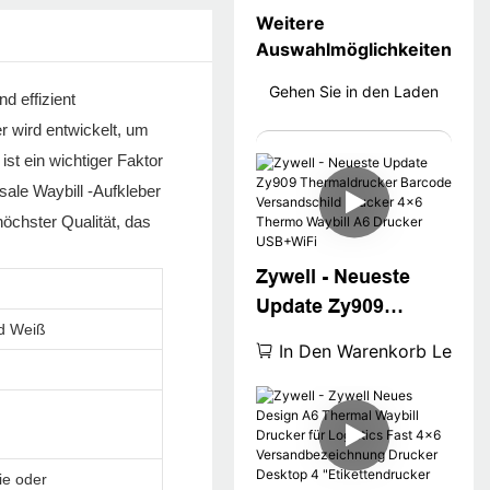
Weitere
Auswahlmöglichkeiten
Gehen Sie in den Laden
d effizient
r wird entwickelt, um
st ein wichtiger Faktor
sale Waybill -Aufkleber
öchster Qualität, das
Zywell - Neueste
Update Zy909
d Weiß
Thermaldrucker
In Den Warenkorb Legen
Barcode
Versandschild
Drucker 4x6 Thermo
Waybill A6 Drucker
ie oder
USB+WiFi