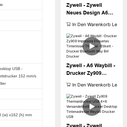
ie
Zywell - Zywell
Neues Design A6
Thermal Waybill
In Den Warenkorb Legen
Drucker für
Logistics Fast 4x6
Versandbezeichnun
g Drucker Desktop 4
"Etikettendrucker
Zywell - A6 Waybill -
Desktop USB -
Drucker Zy909
ettdrucker 152 mm/s
Impresora Etiquetas
lter
In Den Warenkorb Legen
Tintenloser Thermal
-Etikett -Drucker
Bluetooth Way Bill
Drucker
0 (w) x162 (h) mm
Zywell - Zywell