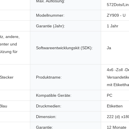
Max. Auflösung:
572Dots/Lin
Modellnummer:
ZY909 - U
Garantie (Jahr):
1 Jahr
tz, andere,
enter und
Softwareentwicklungskit (SDK):
Ja
ützung für
4x6 -Zoll -
 Stecker
Produktname:
Versandetik
mit Etikettha
Kompatible Geräte:
PC
Blau
Druckmedien:
Etiketten
Dimension:
222 (d) x18
Garantie:
12 Monate