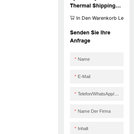
Thermal Shipping
Etikett 4x6
In Den Warenkorb Legen
Versandetikett
Drucker Bluetooth
Senden Sie Ihre
Thermaldruckermod
Anfrage
ul ZY909 USB+BT
Name
E-Mail
Telefon/WhatsApp/Skype
Name Der Firma
Inhalt