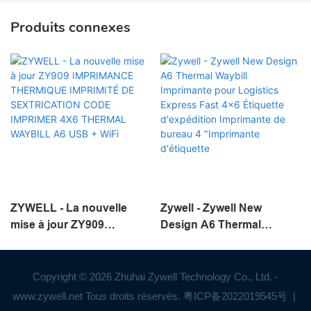
Produits connexes
ZYWELL - La nouvelle
Zywell - Zywell New
mise à jour ZY909
Design A6 Thermal
IMPRIMANCE
Waybill Imprimante pour
THERMIQUE IMPRIMITÉ
Logistics Express Fast
DE SEXTRICATION CODE
4x6 Étiquette d'expédition
Copyright © 2026 Zhuhai Zywell Technology Co., Ltd. -
IMPRIMER 4X6 THERMAL
Imprimante de bureau 4
www.zywell.net Tous droits réservés.
粤ICP备2022019545号
|
WAYBILL A6 USB + WiFi
"Imprimante d'étiquette