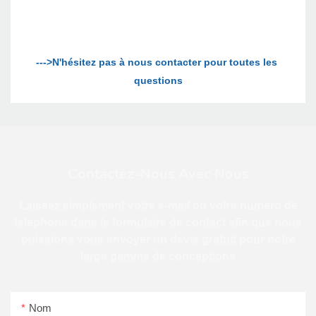
--->N'hésitez pas à nous contacter pour toutes les 
Contactez-Nous Avec Nous
Laissez simplement votre e-mail ou votre numéro de
téléphone dans le formulaire de contact afin que nous
puissions vous envoyer un devis gratuit pour notre
large gamme de conceptions
Nom