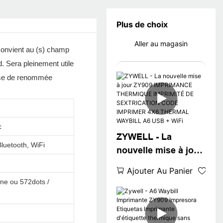
Plus de choix
Aller au magasin
t convient au (s) champ
. Sera pleinement utile
rise de renommée
c
ZYWELL - La
luetooth, WiFi
nouvelle mise à jour
ZY909 IMPRIMANCE
Ajouter Au Panier
THERMIQUE
gne ou 572dots /
IMPRIMITÉ DE
SEXTRICATION
CODE IMPRIMER