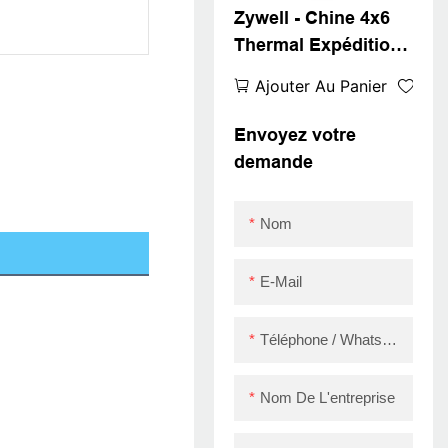
Zywell - Chine 4x6
Thermal Expédition
Imprimante Nouveau
Ajouter Au Panier
design 4inch Sticker
Barcode Waybill
Envoyez votre
Imprimante ZY909
demande
Super septembre
Nom
E-Mail
Téléphone / WhatsApp / Skype
Nom De L'entreprise