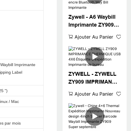
4X6 THERMAL
WAYBILL A6 USB +
Zywell - A6 Waybill
WiFi
Imprimante ZY909
Impresora Etiquetas
Ajouter Au Panier
Imprimante
d'étiquette
thermique sans
encre Bluetooth Way
Waybill Imprimante
Bill Imprimante
ipping Label
ZYWELL - ZYWELL
ZY909 IMPRIMANCE
THERMIQUE USB
5 ")
Ajouter Au Panier
4X6 Étiquette
inux / Mac
d'expédition
Imprimante de
bureau
es par mois