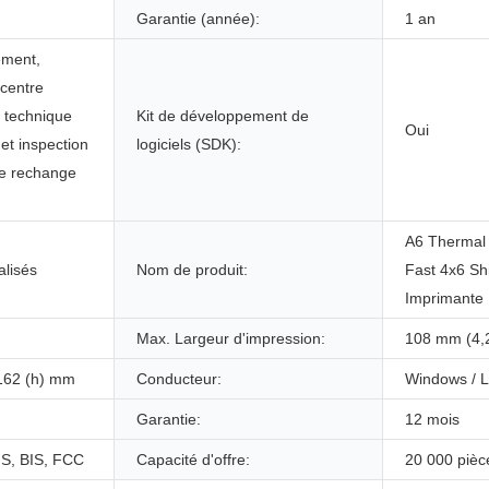
Garantie (année):
1 an
ement,
 centre
t technique
Kit de développement de
Oui
 et inspection
logiciels (SDK):
de rechange
A6 Thermal 
lisés
Nom de produit:
Fast 4x6 Sh
Imprimante
Max. Largeur d'impression:
108 mm (4,2
x162 (h) mm
Conducteur:
Windows / L
Garantie:
12 mois
S, BIS, FCC
Capacité d'offre:
20 000 pièc