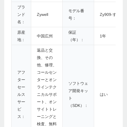
ブラ
モデル番
ンド
Zywell
Zy909-すべて
号：
名：
原産
保証
中国広州
1年
地：
（年）：
返品と交
換、その
他、修理、
アフ
コールセン
ター
ターとオン
ソフトウェ
セー
ラインテク
ア開発キッ
ルス
ニカルサポ
はい
ト
サー
ート、オン
（SDK）：
ビ
サイトトレ
ス：
ーニングと
検査、無料