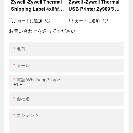
Zywell -Zywell Thermal
Zywell -Zywell Thermal
Shipping Label 4x6配送
USB Printer Zy909ラベ
ラベルプリンター
ルプリンターマシン4イ
カートに追加
カートに追加
Bluetoothサーマルプリ
ンチステッカープリンサ
ンターモジュールZY909
ー無料の紙スタンドUSB
お問い合わせを送ってください
USB+BT
名前
メール
電話/whatsapp/skype
+1
会社名
コンテンツ