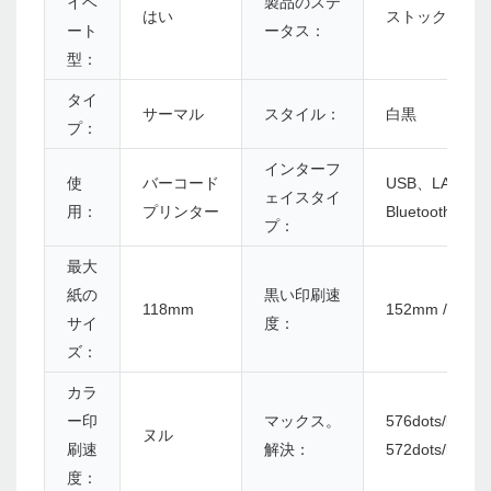
イベ
製品のステ
はい
ストック
ート
ータス：
型：
タイ
サーマル
スタイル：
白黒
プ：
インターフ
使
バーコード
USB、LAN、
ェイスタイ
用：
プリンター
Bluetooth、WiF
プ：
最大
紙の
黒い印刷速
118mm
152mm / s
サイ
度：
ズ：
カラ
ー印
マックス。
576dots/line
ヌル
刷速
解決：
572dots/line
度：