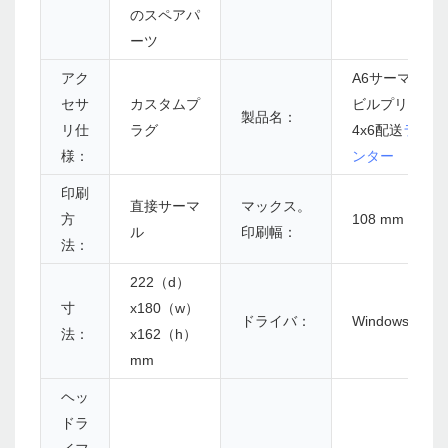
のスペアパ
ーツ
アク
A6サーマルウ
セサ
カスタムプ
ビルプリンタ
製品名：
リ仕
ラグ
4x6配送
ラベル
様：
ンター
印刷
直接サーマ
マックス。
方
108 mm（4.25
ル
印刷幅：
法：
222（d）
寸
x180（w）
ドライバ：
Windows/Linu
法：
x162（h）
mm
ヘッ
ドラ