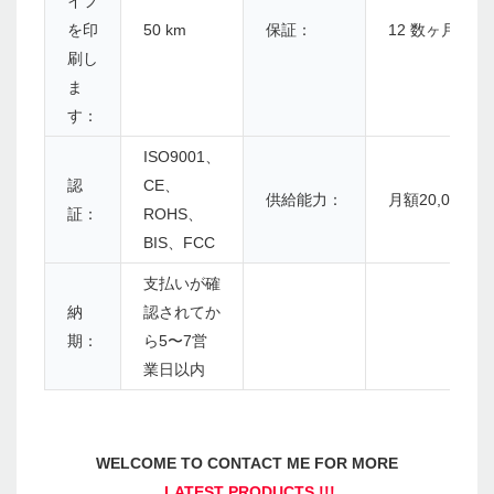
イフ
を印
50 km
保証：
12 数ヶ月
刷し
ま
す：
ISO9001、
認
CE、
供給能力：
月額20,000個
証：
ROHS、
BIS、FCC
支払いが確
納
認されてか
期：
ら5〜7営
業日以内