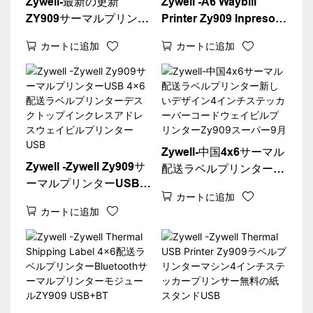
Zywell-最新の更新
Zywell -A6 Waybill
ZY909サーマルプリンタ
Printer Zy909 Inpresora
ーバーコード配送ラベル
Etiquetas Inkless
カートに追加
カートに追加
プリンター4x6サーマル
Thermal Label Printer
ウェイビルA6プリンタ
Bluetooth Way Bill
ーUSB+WiFi
Printer
Zywell-中国4x6サーマル
Zywell -Zywell Zy909サ
配送ラベルプリンター新
ーマルプリンターUSB
しいデザイン4インチス
カートに追加
4x6配送ラベルプリンタ
テッカーバーコードウェ
カートに追加
ーデスクトップインクレ
イビルプリンターZy909
スアドレスウェイビルプ
スーパー9月
リンターUSB